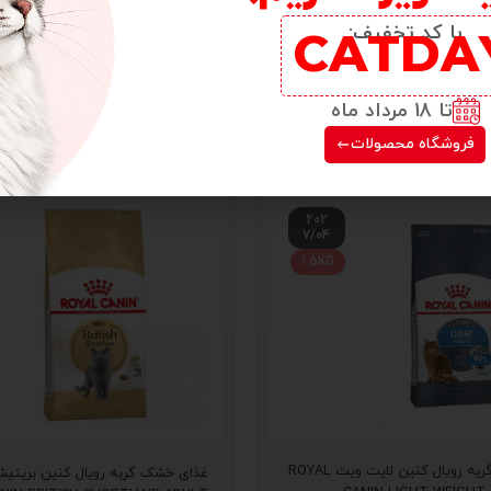
با کد تخفیف:
تا 18 مرداد ماه
 درمانی گربه
فروشگاه محصولات
202
7/04
1.5KG
غذای خشک گربه رویال کنین لایت ویت ROYAL
غذای خشک گربه رویال کنین بریتیش