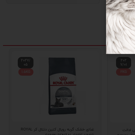
2027/
202
05
7/01
1.5KG
2KG
غذای خشک گربه رویال کنین دنتال کر ROYAL
 ادالت