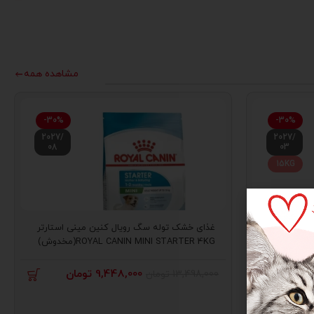
مشاهده همه
-30%
-30%
2027/
2027/
08
03
15KG
ادالت
غذای خشک توله سگ رویال کنین مینی استارتر
ROYAL CANIN MINI STARTER 4KG(مخدوش)
ومان
9,448,000
تومان
13,498,000
تومان