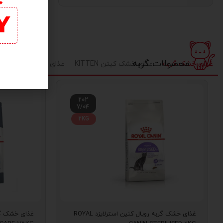
CATDAY
محصولات گربه
غذای خشک گربه
غذای خشک کیتن KITTEN
غذای پوچ گربه
غذای
202
7/04
2KG
غذای خشک گربه رویال کنین استرلایزد ROYAL