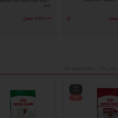
CANIN LIGHT WEIGHT 
NIN BRITISH SHORTHAIR ADULT
2KG
ومان
8,998,000
تومان
درمانی سگ
غذای تشویقی سگ
202
7/11
4KG