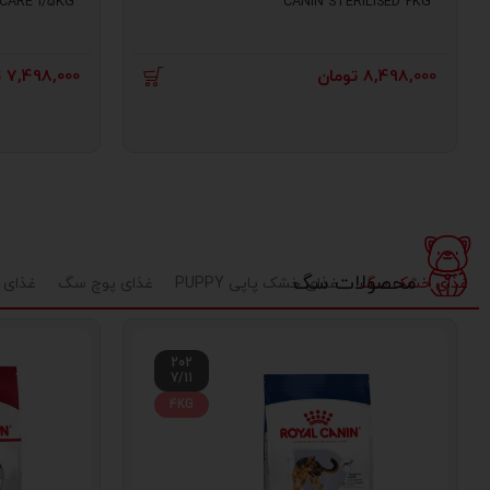
CARE 1/5KG
CANIN STERILISED 2KG
8,498,000
تومان
7,498,000
ت
محصولات سگ
غذای خشک سگ
غذای خشک پاپی PUPPY
غذای پوچ سگ
غذای 
202
7/11
4KG