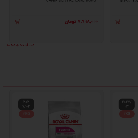
CANIN DENTAL CARE 1/5KG
ROYAL CA
7,998,000
تومان
مشاهده همه
202
2027/
7/02
03
3KG
2KG