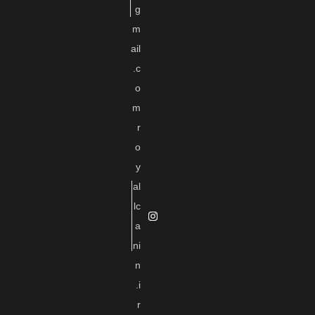
g
m
ail
.c
o
m
r
o
y
al
lc
a
ni
n
.i
r