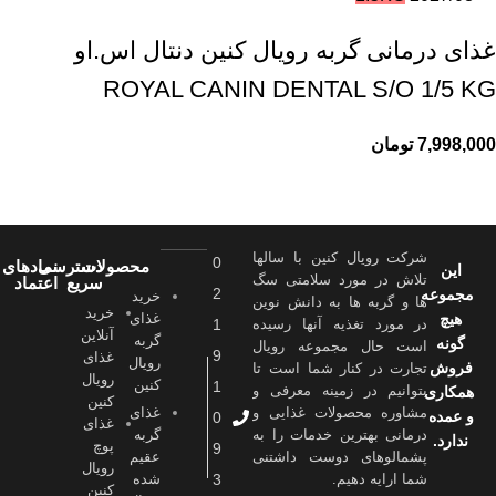
غذای درمانی گربه رویال کنین دنتال اس.او
ROYAL CANIN DENTAL S/O 1/5 KG
7,998,000
تومان
شرکت رویال کنین با سالها
0
محصولات
دسترسی
نمادهای
این
تلاش در مورد سلامتی سگ
سریع
اعتماد
2
مجموعه
خرید
ها و گربه ها به دانش نوین
خرید
هیچ
غذای
در مورد تغذیه آنها رسیده
1
آنلاین
گربه
گونه
است حال مجموعه رویال
9
غذای
رویال
فروش
تجارت در کنار شما است تا
رویال
کنین
1
بتوانیم در زمینه معرفی و
همکاری
کنین
مشاوره محصولات غذایی و
غذای
و عمده
0
غذای
درمانی بهترین خدمات را به
گربه
ندارد.
پوچ
9
پشمالوهای دوست داشتنی
عقیم
رویال
شما ارايه دهیم.
3
شده
کنین