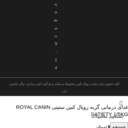
پن
ج
ش
نب
ه:
9
-
1
4
کلیه حقوق برای سایت رویال کنین محفوظ می‌باشد و هرگونه کپی برداری، پیگرد قانونی
دارد.
غذای درمانی گربه رویال کنین ستیتی ROYAL CANIN
SATIETY 1/5KG
جستجو
8,999,000
تومان