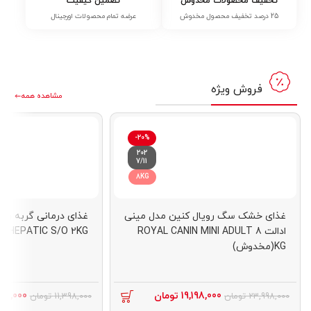
تخفیف محصولات مخدوش
تضمین کیفیت
25 درصد تخفیف محصول مخدوش
عرضه تمام محصولات اورجینال
فروش ویژه
مشاهده همه
-20%
202
7/11
8KG
غذای خشک سگ رویال کنین مدل مینی
غذای درمانی گربه رو
ادالت ROYAL CANIN MINI ADULT 8
N HEPATIC S/O 2KG
KG(مخدوش)
19,198,000
تومان
998,000
23,998,000
تومان
11,398,000
تومان