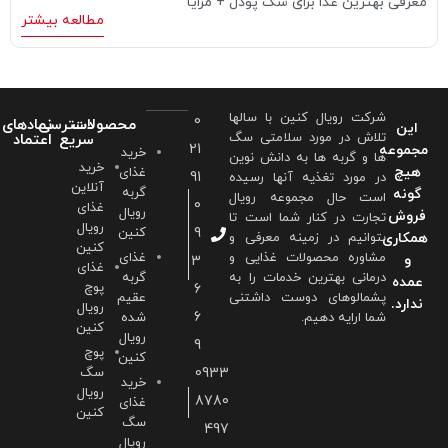
معرفی بهترین غذا برای سگ پودل + مزایا
مطالعه بیشتر
شرکت رویال کنین با سالها
0
محصولات
دسترسی
نمادهای
این
تلاش در مورد سلامتی سگ
سریع
اعتماد
21
مجموعه
خرید
ها و گربه ها به دانش نوین
خرید
هیچ
غذای
91
در مورد تغذیه آنها رسیده
آنلاین
گربه
گونه
است حال مجموعه رویال
0
غذای
رویال
فروش
تجارت در کنار شما است تا
رویال
9
کنین
همکاری
بتوانیم در زمینه معرفی و
کنین
مشاوره محصولات غذایی و
غذای
و
3
غذای
درمانی بهترین خدمات را به
گربه
عمده
پوچ
6
پشمالوهای دوست داشتنی
عقیم
ندارد.
رویال
6
شما ارايه دهیم.
شده
کنین
رویال
9
پوچ
کنین
0933
سگ
خرید
رویال
8780
غذای
کنین
سگ
497
رویال