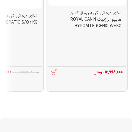
غذای درمانی گربه رویال کنین
غذای درمانی گربه رو
هایپوآلرژنیک ROYAL CANIN
N HEPATIC S/O 2KG
HYPOALLERGENIC 2/5KG
12,998,000
تومان
998,000
11,398,000
تومان