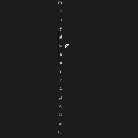
m
r
o
y
al
lc
a
ni
n.
ir
ش
نب
ه
تا
چ
ها