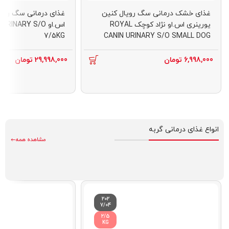
غذای خشک درمانی سگ رویال کنین
غذای درمانی سگ رویا
یورینری اس.او نژاد کوچک ROYAL
اس.او INARY S/O
7/5KG
CANIN URINARY S/O SMALL DOG
1/5KG
6,998,000
تومان
29,998,000
تومان
انواع غذای درمانی گربه
مشاهده همه
202
7/04
2/5
KG