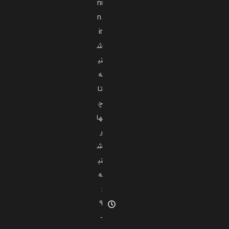
ni
n.
ir
ش
نب
ه
تا
چ
ها
ر
ش
نب
ه
:
9
-