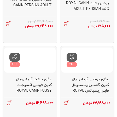
پرشین ادلت ROYAL CANIN
CANIN PERSIAN ADULT
ADULT PERSIAN 85G
10KG(مخدوش)
349,000
تومان
34,998,000
تومان
175,000
تومان
29,748,000
تومان
202
202
7/09
7/11
4KG
4KG
غذای درمانی گربه رویال
غذای خشک گربه رویال
کنین گاسترواینتستینال
کنین فوسی اکسیجنت
فایبر ریسپانس ROYAL
ROYAL CANIN FUSSY
EXIGENT 4KG
CANIN
GASTROINTESTINAL
24,998,000
تومان
14,498,000
تومان
FIBRE RESPONSE 4KG