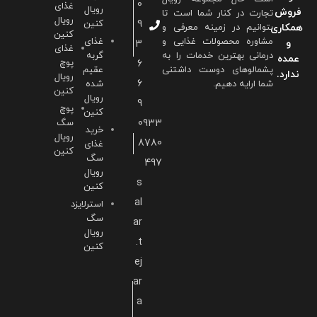
0
غذای
رویال
فروش
تجارت در کنار شما است تا
رویال
9
کنین
همکاری
بتوانیم در زمینه معرفی و
کنین
مشاوره محصولات غذایی و
غذای
و
3
غذای
درمانی بهترین خدمات را به
گربه
عمده
پوچ
6
پشمالوهای دوست داشتنی
عقیم
ندارد.
رویال
6
شما ارايه دهیم.
شده
کنین
رویال
9
پوچ
کنین
0933
سگ
خرید
رویال
8780
غذای
کنین
سگ
497
رویال
s
کنین
al
استرلایزد
سگ
ar
رویال
.t
کنین
ej
ar
a