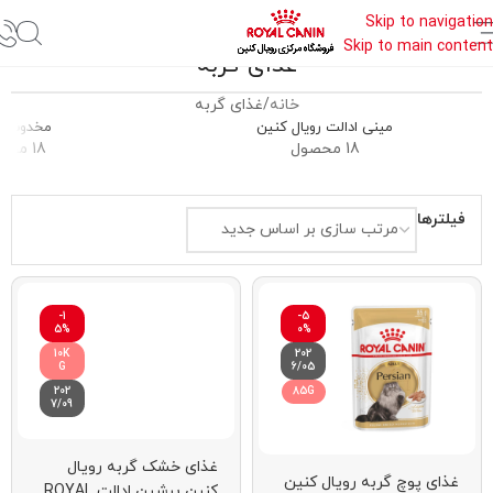
Skip to navigation
Skip to main content
غذای گربه
خانه
غذای گربه
مینی ادالت رویال کنین
مخدوش گ
18 محصول
18 محصول
فیلترها
-1
-5
5%
0%
10K
202
G
6/05
202
85G
7/09
غذای خشک گربه رویال
غذای پوچ گربه رویال کنین
کنین پرشین ادالت ROYAL