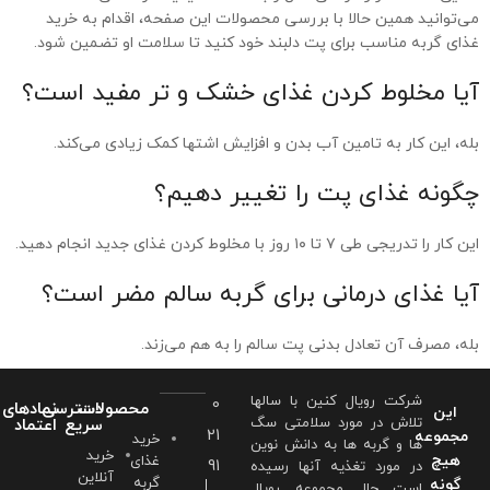
می‌توانید همین حالا با بررسی محصولات این صفحه، اقدام به خرید
غذای گربه مناسب برای پت دلبند خود کنید تا سلامت او تضمین شود.
آیا مخلوط کردن غذای خشک و تر مفید است؟
بله، این کار به تامین آب بدن و افزایش اشتها کمک زیادی می‌کند.
چگونه غذای پت را تغییر دهیم؟
این کار را تدریجی طی ۷ تا ۱۰ روز با مخلوط کردن غذای جدید انجام دهید.
آیا غذای درمانی برای گربه سالم مضر است؟
بله، مصرف آن تعادل بدنی پت سالم را به هم می‌زند.
شرکت رویال کنین با سالها
0
محصولات
دسترسی
نمادهای
این
تلاش در مورد سلامتی سگ
سریع
اعتماد
21
مجموعه
خرید
ها و گربه ها به دانش نوین
خرید
هیچ
غذای
91
در مورد تغذیه آنها رسیده
آنلاین
گربه
گونه
است حال مجموعه رویال