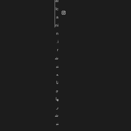
al
lc
a
ni
n
.i
r
ش
نب
ه
تا
چ
ها
ر
ش
نب