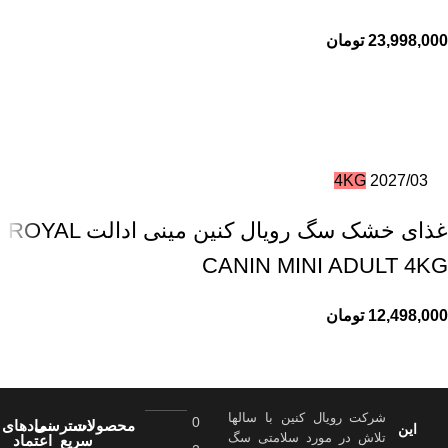
23,998,000
تومان
4KG
2027/03
غذای خشک سگ رویال کنین مینی ادالت ROYAL
CANIN MINI ADULT 4KG
12,498,000
تومان
شرکت رویال کنین با سالها
0
محصولات
دسترسی
نمادهای
این
تلاش در مورد سلامتی سگ
سریع
اعتماد