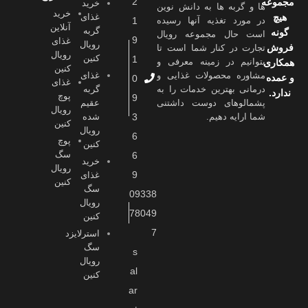
2
مجموعه
خرید
ها و گربه ها به دانش نوین
خرید
هیچ
غذای
در مورد تغذیه آنها رسیده
1
آنلاین
گربه
گونه
است حال مجموعه رویال
9
غذای
رویال
فروش
تجارت در کنار شما است تا
رویال
کنین
1
بتوانیم در زمینه معرفی و
همکاری
کنین
مشاوره محصولات غذایی و
غذای
و عمده
0
غذای
درمانی بهترین خدمات را به
گربه
ندارد.
پوچ
9
پشمالوهای دوست داشتنی
عقیم
رویال
شما ارايه دهیم.
3
شده
کنین
رویال
6
پوچ
کنین
سگ
6
خرید
رویال
9
غذای
کنین
سگ
09338
رویال
78049
کنین
7
استرلایزد
سگ
s
رویال
al
کنین
ar