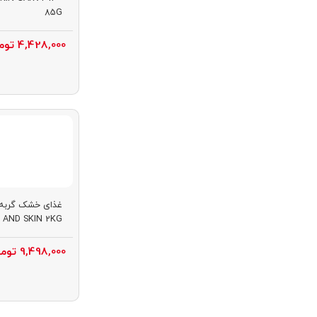
85G
4,428,000
توم
غذای خشک گربه ر
 AND SKIN 2KG
9,498,000
توما