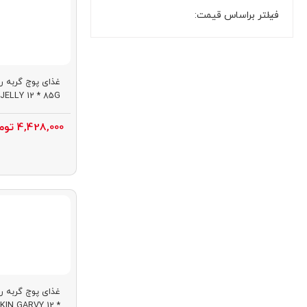
فیلتر براساس قیمت:
غذای پوچ گربه ر
JELLY 12 * 85G
4,428,000
توم
غذای پوچ گربه ر
KIN GARVY 12 *