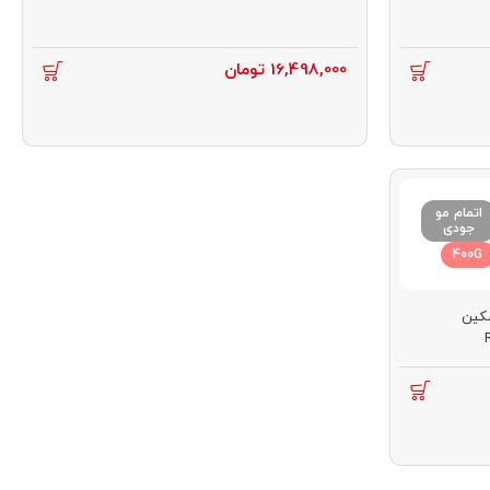
16,498,000
تومان
اتمام مو
جودی
400G
سکین