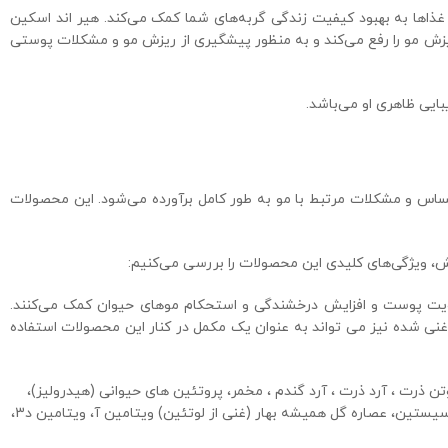
royal cani ، با فرمول‌های تخصصی و دقیق، برای انواع نژاد گربه بالای 12 ماه مناسب است. این غذاها به بهبود کیفیت زندگی گربه‌های شما کمک می‌کند. هیر اند اسکین
وه ب، مشکلات پوست و موی گربه شما مانند ریزش مو را رفع می‌کند و به منظور پیشگیری از ریزش مو و مشکلات پوستی
ایی ظاهری او می‌باشد.
ساس و مشکلات مرتبط با مو به طور کامل برآورده می‌شود. این محصولات
خش، ویژگی‌های کلیدی این محصولات را بررسی می‌کنیم:
ه به طور مستقیم به تقویت پوست و افزایش درخشندگی و استحکام موهای حیوان کمک می‌کنند.
غنی شده نیز می تواند به عنوان یک مکمل در کنار این محصولات استفاده
 ذرت ، آرد ذرت ، آرد گندم ، مخمر، پروتئین های حیوانی (هیدرولیز)،
روغن سویا، روغن گل گاوزبان، تفاله چغندر، روغن ماهی، مواد معدنی، پوسته پسیلیوم، پودر تخم مرغ، سدیم تری فسفات، دی ال-متونین ، تورین، ال-سیستین، عصاره گل همیشه بهار (غنی از لوتئین) ویتامین آ، ویتامین د3،