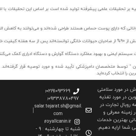
اتی که دارای پوست حساس هستند طراحی شده‌اند و می‌توانند به کاهش ال
توانسته‌اند پس از سه هفته کیفیت خوب پوست و موی حیوان خود را مشاهده کنند.
ت سیستم ایمنی و بهبود عملکرد دستگاه گوارش و دستگاه ادراری کمک می‌کنن
ن ” توسط متخصصان دامپزشکی تأیید شده و مورد توصیه قرار گرفته‌ان
ن را انتخاب کرده‌اید.
اش در مورد سلامتی
02191093669
ین در مورد تغذیه
09338780497
 رویال تجارت در
salar.tejarat.sh@gmail.
ر زمینه معرفی و
com
انی بهترین خدمات
royallcanin.ir
 شما ارايه دهیم.
شنبه تا چهارشنبه : 9 -