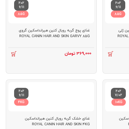
202
202
6/11
6/11
85G
85G
ین ژلی
غذای پوچ گربه رویال کنین هیرانداسکین گروی
ROYAL CANIN HAIR AND SKIN GARVY 85G
ROYAL
369,000
تومان
202
202
6/11
7/02
4KG
10KG
اسکین
غذای خشک گربه رویال کنین هیرانداسکین
ROYAL CANIN HAIR AND SKIN 4KG