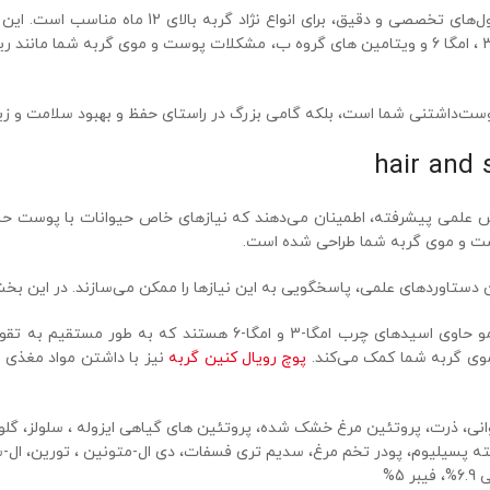
محصولات رویال کنین هیر اند اسکین n hair and skin
رویال با داشتن مواد ضروری مورد نیاز برای سلامت پوست و مو مانند امگا 3 ، امگا 6 و ویتامین های گر
دوست‌داشتنی شما است، بلکه گامی بزرگ در راستای حفظ و بهبود سلامت و زیب
دانش علمی پیشرفته، اطمینان می‌دهند که نیازهای خاص حیوانات با پوست ح
ست و موی گربه شما طراحی شده است.
ن دستاوردهای علمی، پاسخگویی به این نیازها را ممکن می‌سازند. در این ب
مو
حاوی اسیدهای چرب امگا-3 و امگا-6 هستند ک
پوچ رویال کنین گربه
نیز با داشتن مواد مغذی 
ی، ذرت، پروتئین مرغ خشک شده، پروتئین های گیاهی ایزوله ، سلولز، گلوتن