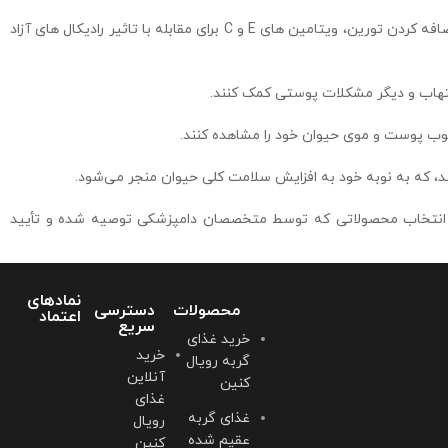
هر محصول در این دسته بندی با تکیه بر تحقیقات علمی پیشرفته تولید شده است بر اساس این تحقیقات با اضافه کردن تورین، ویتامین های E و C برای مقابله با تاثیر رادیکال های آزاد
تهاب و دیگر مشکلات پوستی کمک کنند.
د، که به نوبه خود به افزایش سلامت کلی حیوان منجر می‌شود.
د. انتخاب محصولاتی که توسط متخصصان دامپزشکی توصیه شده و تأیید
نمادهای
محصولات
دسترسی
اعتماد
سریع
خرید غذای
خرید
گربه رویال
آنلاین
کنین
غذای
غذای گربه
رویال
عقیم شده
کنین