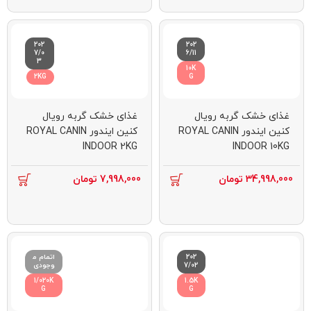
202
202
7/0
6/11
3
10K
2KG
G
غذای خشک گربه رویال
غذای خشک گربه رویال
کنین ایندور ROYAL CANIN
کنین ایندور ROYAL CANIN
INDOOR 2KG
INDOOR 10KG
34,998,000
تومان
7,998,000
تومان
202
اتمام م
7/02
وجودی
1/020K
1.5K
G
G