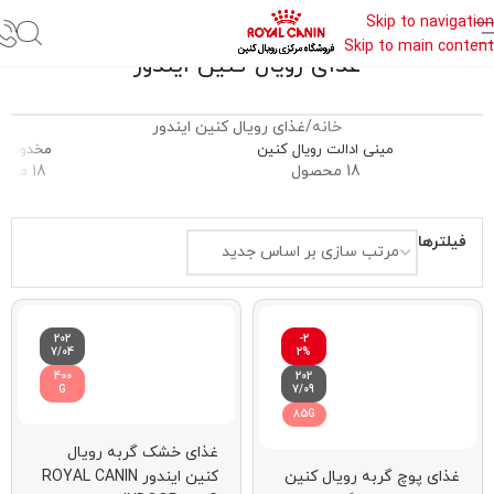
Skip to navigation
Skip to main content
غذای رویال کنین ایندور
خانه
غذای رویال کنین ایندور
مینی ادالت رویال کنین
مخدوش گ
18 محصول
18 محصول
فیلترها
202
-2
7/04
2%
400
202
G
7/09
85G
غذای خشک گربه رویال
غذای پوچ گربه رویال کنین
کنین ایندور ROYAL CANIN