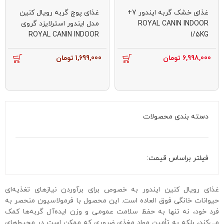
غذای خشک گربه ایندور 7+
غذای پوچ گربه رویال کنین
ROYAL CANIN INDOOR
مدل ایندور استرلایزد گروی
ROYAL CANIN INDOOR
1/5KG
STERILISED GARVY 85
*12 G
6,998,000
تومان
1,699,000
تومان
دسته بندی محصولات
فیلتر براساس قیمت:
غذای رویال کنین ایندور به خصوص برای برآوردن نیازهای تغذیه‌ای
حیوانات خانگی فوق العاده است. این محصول با فرمولاسیون منحصر به
فرد خود، نه تنها به حفظ سلامت عمومی و وزن ایده‌آل گربه‌ها کمک
می‌کند، بلکه به تأمین مواد مغذی ضروری که ممکن است در محیط‌های