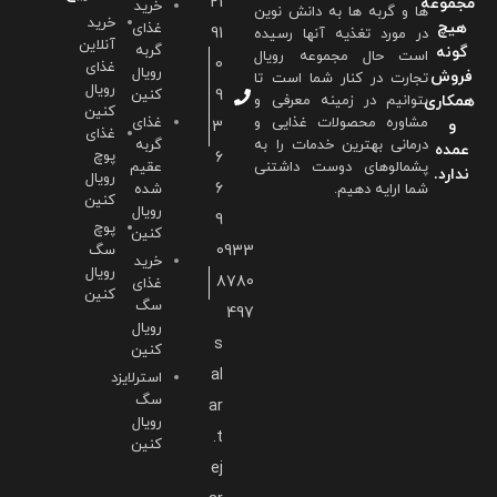
21
مجموعه
خرید
ها و گربه ها به دانش نوین
خرید
هیچ
غذای
91
در مورد تغذیه آنها رسیده
آنلاین
گربه
گونه
است حال مجموعه رویال
0
غذای
رویال
فروش
تجارت در کنار شما است تا
رویال
9
کنین
همکاری
بتوانیم در زمینه معرفی و
کنین
مشاوره محصولات غذایی و
غذای
و
3
غذای
درمانی بهترین خدمات را به
گربه
عمده
پوچ
6
پشمالوهای دوست داشتنی
عقیم
ندارد.
رویال
6
شما ارايه دهیم.
شده
کنین
رویال
9
پوچ
کنین
0933
سگ
خرید
رویال
8780
غذای
کنین
سگ
497
رویال
s
کنین
al
استرلایزد
سگ
ar
رویال
.t
کنین
ej