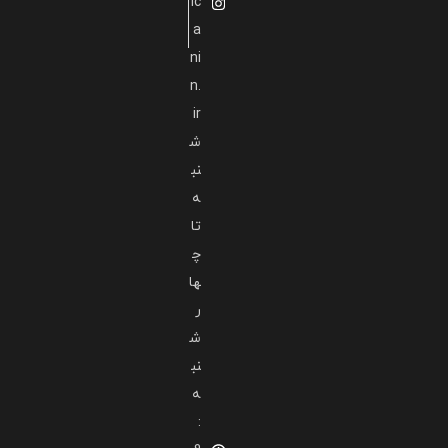
lc
a
ni
n.
ir
ش
نب
ه
تا
چ
ها
ر
ش
نب
ه
: