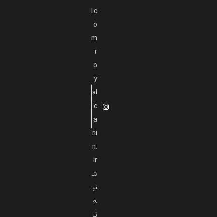
l.c
o
m
r
o
y
al
lc
a
ni
n.
ir
ش
نب
ه
تا