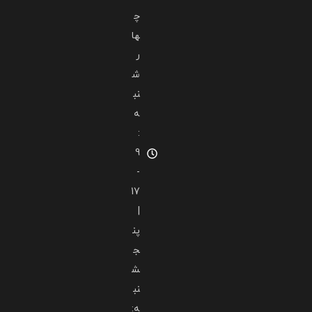
چ
ها
ر
ش
نب
ه
:
9
-
17
|
پن
ج
ش
نب
ه: