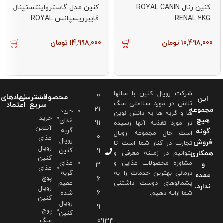
کنین مدل گاسترواینتستینال
کنین رنال ROYAL CANIN
فایبرریسپانس ROYAL
RENAL 2KG
CANIN
GASTROINTESTINAL FIBRE
10,498,000
تومان
14,998,000
تومان
RESPONSE 2KG
شرکت رویال کنین با سالها
0
محصولات
دسترسی
نمادهای
این
تلاش در مورد سلامتی سگ
سریع
اعتماد
21
مجموعه
خرید
ها و گربه ها به دانش نوین
خرید
هیچ
غذای
91
در مورد تغذیه آنها رسیده
آنلاین
گربه
گونه
است حال مجموعه رویال
0
غذای
رویال
فروش
تجارت در کنار شما است تا
رویال
9
کنین
همکاری
بتوانیم در زمینه معرفی و
کنین
مشاوره محصولات غذایی و
غذای
و
3
غذای
درمانی بهترین خدمات را به
گربه
عمده
پوچ
6
پشمالوهای دوست داشتنی
عقیم
ندارد.
رویال
6
شما ارايه دهیم.
شده
کنین
رویال
9
پوچ
کنین
0933
سگ