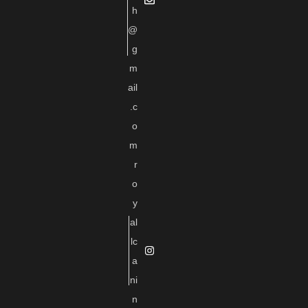
h
@
g
m
ail
.c
o
m
r
o
y
al
lc
a
ni
n