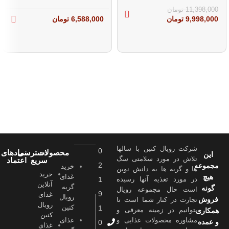
11,398,000
تومان
9,998,000
تومان
6,588,000
تومان
شرکت رویال کنین با سالها
0
محصولات
دسترسی
نمادهای
این
تلاش در مورد سلامتی سگ
سریع
اعتماد
2
مجموعه
خرید
ها و گربه ها به دانش نوین
خرید
هیچ
غذای
در مورد تغذیه آنها رسیده
1
آنلاین
گربه
گونه
است حال مجموعه رویال
9
غذای
رویال
فروش
تجارت در کنار شما است تا
رویال
کنین
1
بتوانیم در زمینه معرفی و
همکاری
کنین
مشاوره محصولات غذایی و
غذای
و عمده
0
غذای