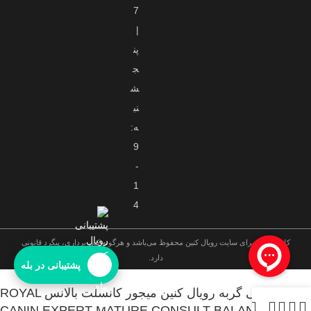
7
|
پن
ج
ش
نب
ه:
9
-
1
4
کلیه حقوق برای سایت رویال کنین محفوظ می‌باشد و هرگونه کپی برداری، پیگرد قانونی
دارد.
پشتیبانی در بله
غذای درمانی گربه رویال کنین میجور کانسلت بالانس ROYAL
CANIN EXPERT MATURE CONSULT BALANCE 1/5KG