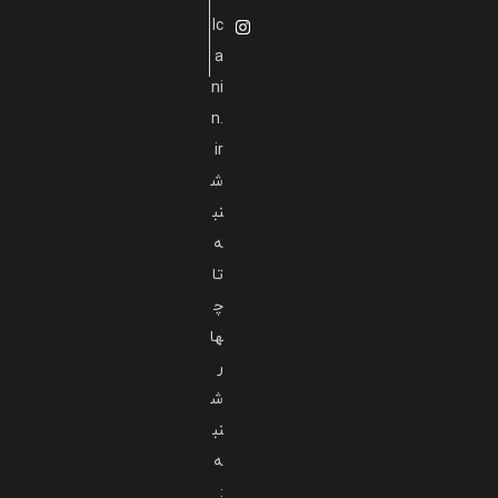
lc
a
ni
n.
ir
ش
نب
ه
تا
چ
ها
ر
ش
نب
ه
: