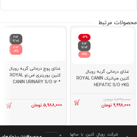
محصولات مرتبط
202
-12%
7/08
202
1/02
7/02
0KG
2KG
غذای پوچ درمانی گربه رویال
غذای درمانی گربه رویال
کنین یورینری اس.او ROYAL
کنین هپاتیک ROYAL CANIN
CANIN URINARY S/O 12 *
HEPATIC S/O 2KG
85G
11,398,000
تومان
9,998,000
تومان
5,988,000
تومان
شرکت رویال کنین با سالها
0
محصولات
دسترسی
نمادهای