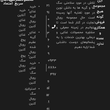
این
تلاش در مورد سلامتی سگ
سریع
اعتماد
21
مجموعه
خرید
ها و گربه ها به دانش نوین
خرید
هیچ
غذای
91
در مورد تغذیه آنها رسیده
آنلاین
گربه
گونه
است حال مجموعه رویال
0
غذای
رویال
فروش
تجارت در کنار شما است تا
رویال
9
کنین
همکاری
بتوانیم در زمینه معرفی و
کنین
مشاوره محصولات غذایی و
غذای
و
3
غذای
درمانی بهترین خدمات را به
گربه
عمده
پوچ
6
پشمالوهای دوست داشتنی
عقیم
ندارد.
رویال
6
شما ارايه دهیم.
شده
کنین
رویال
9
پوچ
کنین
0933
سگ
خرید
رویال
8780
غذای
کنین
سگ
497
رویال
s
کنین
al
استرلایزد
سگ
ar
رویال
.t
کنین
ej