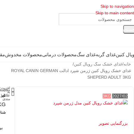
Skip to navigation
Skip to main content
ستجو
یال کنین
غذای گربه
غذای سگ
محصولات درمانی
محصولات مخدوش
مقا
خانه
غذای خشک سگ رویال کنین
غذای خشک رویال کنین ژرمن شپرد ادالت ROYAL CANIN GERMAN
SHEPERD ADULT 3KG
افزودن
مقایسه
به
علاقه
3KG
2027/02
مندی
KG
شنا
بزرگنمایی تصویر
بر