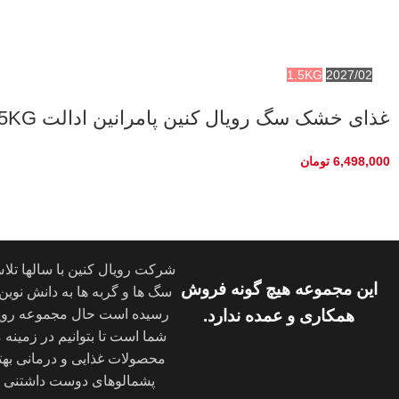
1.5KG
2027/02
غذای خشک سگ رویال کنین پامرانین ادالت ROYAL CANIN POMERANIAN ADULT 1/5KG
6,498,000
تومان
شرکت رویال کنین با سالها تلا
این مجموعه هیچ گونه فروش
سگ ها و گربه ها به دانش نوین د
همکاری و عمده ندارد.
رسیده است حال مجموعه رویا
شما است تا بتوانیم در زمینه
محصولات غذایی و درمانی بهت
پشمالوهای دوست داشتنی شم