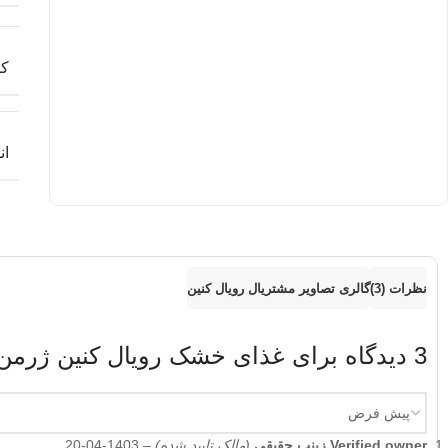
کش
ان
نظرات (3)
گالری تصاویر مشتریال رویال کنین
3 دیدگاه برای
غذای خشک رویال کنین ژرمن شپرد ادالت PERD ADULT 3KG
Verified owner
زینب حقیقی
(مالک تایید شده)
–
1403-04-20