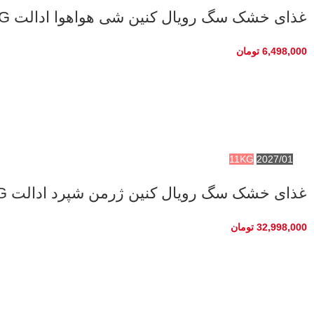
غذای خشک سگ رویال کنین شی هواهوا ادالت ROYAL CANIN CHIHUAHUA ADULT 1/5KG
6,498,000
تومان
11KG
2027/01
غذای خشک سگ رویال کنین ژرمن شپرد ادالت ROYAL CANIN ADULT GERMAN SHEPHERD 11KG
32,998,000
تومان