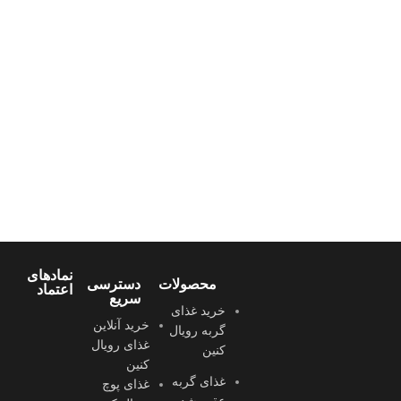
نمادهای
محصولات
دسترسی
اعتماد
سریع
خرید غذای
خرید آنلاین
گربه رویال
غذای رویال
کنین
کنین
غذای گربه
غذای پوچ
عقیم شده