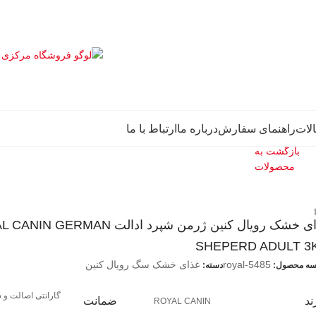
لات
راهنمای سفارش
درباره ما
ارتباط با ما
بازگشت به
محصولات
غذای خشک رویال کنین ژرمن شپرد ادالت GERMAN
SHEPERD ADULT 3
royal-5485
غذای خشک سگ رویال کنین
سه محصول:
دسته:
گارانتی اصالت و 
ند
ضمانت
ROYAL CANIN