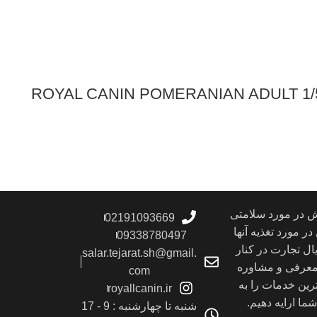
ش در مورد سلامتی
02191093669
ر مورد تغذیه آنها
09338780497
ل تجارت در کنار
salar.tejarat.sh@gmail.
 معرفی و مشاوره
com
رین خدمات را به
royallcanin.ir
ا ارايه دهیم.
شنبه تا چهارشنبه : 9 - 17