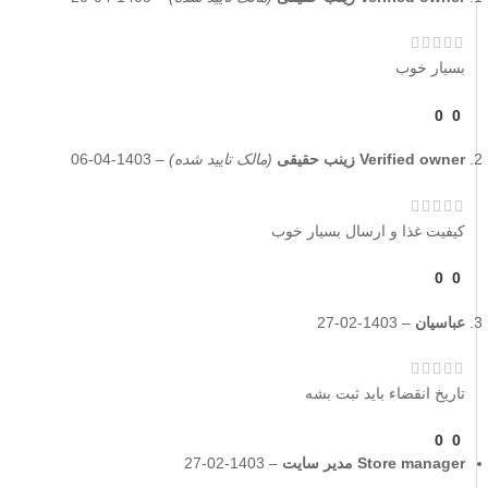
بسیار خوب
0
0
Verified owner
زینب حقیقی
(مالک تایید شده)
–
1403-04-06
کیفیت غذا و ارسال بسیار خوب
0
0
عباسيان
–
1403-02-27
تاريخ انقضاء بايد ثبت بشه
0
0
Store manager
مدیر سایت
–
1403-02-27