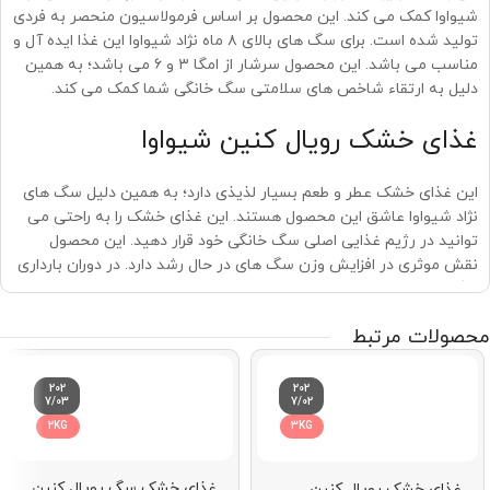
شیواوا کمک می کند. این محصول بر اساس فرمولاسیون منحصر به فردی
تولید شده است. برای سگ های بالای ۸ ماه نژاد شیواوا این غذا ایده آل و
مناسب می باشد. این محصول سرشار از امگا ۳ و ۶ می باشد؛ به همین
دلیل به ارتقاء شاخص های سلامتی سگ خانگی شما کمک می کند.
غذای خشک رویال کنین شیواوا
این غذای خشک عطر و طعم بسیار لذیذی دارد؛ به همین دلیل سگ های
نژاد شیواوا عاشق این محصول هستند. این غذای خشک را به راحتی می
توانید در رژیم غذایی اصلی سگ خانگی خود قرار دهید. این محصول
نقش موثری در افزایش وزن سگ های در حال رشد دارد. در دوران بارداری
سگ نژاد شیواوا، این غذای خشک به شدت توصیه می شود. مکمل ها و
ویتامین های موجود در این غذا سلامت سگ مادر را تضمین خواهد کرد.
محصولات مرتبط
این محصول فوق العاده نقش موثری در جلوگیری از ریزش موهای سگ
دارد.
202
202
7/03
7/02
همچنین غذای خشک رویال کنین شیواوا سیستم ایمنی سگ های خانگی
2KG
3KG
را تقویت می کند. مصرف مداوم این غذا می تواند عملکرد سیستم
گوارشی را نیز تقویت کند.
غذای خشک سگ رویال کنین
غذای خشک رویال کنین