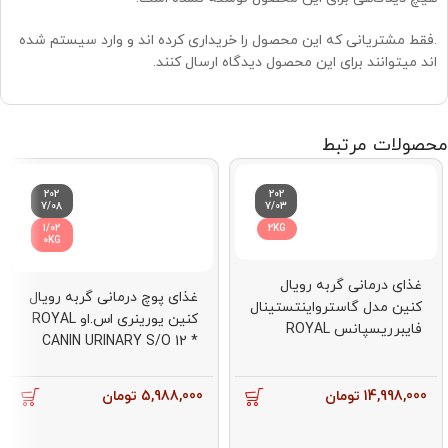
.فقط مشتریانی که این محصول را خریداری کرده اند و وارد سیستم شده
اند میتوانند برای این محصول دیدگاه ارسال کنند.
محصولات مرتبط
202
202
7/08
7/03
1/02
2KG
0KG
غذای درمانی گربه رویال
غذای پوچ درمانی گربه رویال
کنین مدل گاسترواینتستینال
کنین یورینری اس.او ROYAL
فایبرریسپانس ROYAL
CANIN URINARY S/O 12 *
CANIN
85G
GASTROINTESTINAL FIBRE
RESPONSE 2KG
14,998,000
تومان
5,988,000
تومان