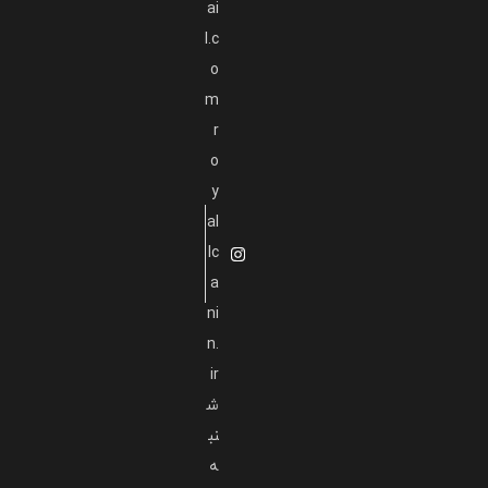
ai
l.c
o
m
r
o
y
al
lc
a
ni
n.
ir
ش
نب
ه