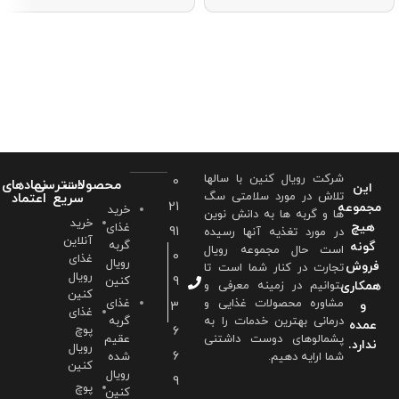
شرکت رویال کنین با سالها
0
محصولات
دسترسی
نمادهای
این
تلاش در مورد سلامتی سگ
سریع
اعتماد
21
مجموعه
خرید
ها و گربه ها به دانش نوین
خرید
هیچ
غذای
91
در مورد تغذیه آنها رسیده
آنلاین
گربه
گونه
است حال مجموعه رویال
0
غذای
رویال
فروش
تجارت در کنار شما است تا
رویال
9
کنین
همکاری
بتوانیم در زمینه معرفی و
کنین
مشاوره محصولات غذایی و
غذای
و
3
غذای
درمانی بهترین خدمات را به
گربه
عمده
پوچ
6
پشمالوهای دوست داشتنی
عقیم
ندارد.
رویال
6
شما ارايه دهیم.
شده
کنین
رویال
9
پوچ
کنین