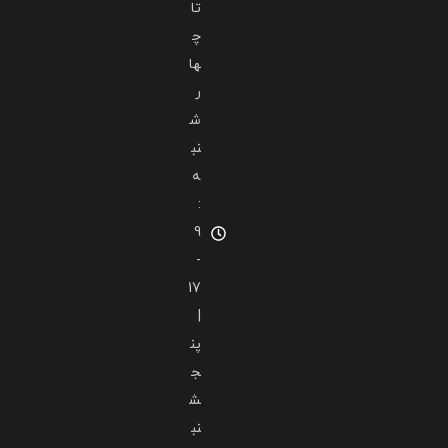
تا
چ
ها
ر
ش
نب
ه
:
9
-
17
|
پن
ج
ش
نب