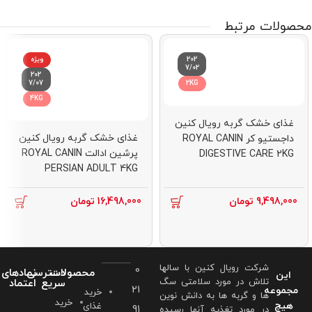
محصولات مرتبط
202
ویژه
7/02
202
7/07
2KG
4KG
غذای خشک گربه رویال کنین
غذای خشک گربه رویال کنین
داجستیو کر ROYAL CANIN
پرشین ادالت ROYAL CANIN
DIGESTIVE CARE 2KG
PERSIAN ADULT 4KG
9,498,000
تومان
16,498,000
تومان
شرکت رویال کنین با سالها
0
محصولات
دسترسی
نمادهای
این
تلاش در مورد سلامتی سگ
سریع
اعتماد
21
مجموعه
خرید
ها و گربه ها به دانش نوین
خرید
هیچ
غذای
91
در مورد تغذیه آنها رسیده