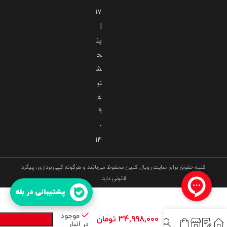
17
|
پن
ج
ش
نب
ه:
9
-
14
کلیه حقوق برای سایت رویال کنین محفوظ می‌باشد و هرگونه کپی برداری، پیگرد
قانونی دارد.
غذای خشک
پشتیبانی در بله
گربه رویال
کنین ایندور
ROYAL
موجود
Alternative:
34,998,000
تومان
CANIN
در انبار