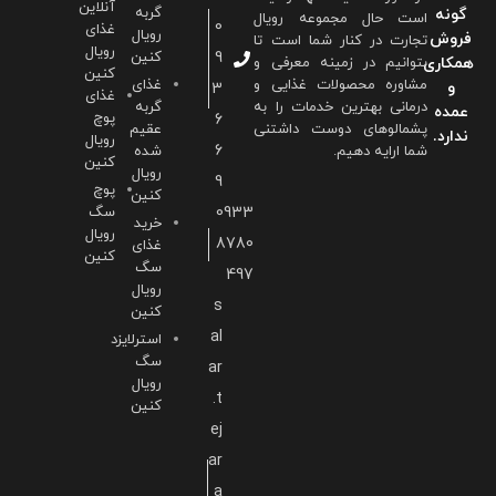
آنلاین
گربه
گونه
است حال مجموعه رویال
0
غذای
رویال
فروش
تجارت در کنار شما است تا
رویال
9
کنین
همکاری
بتوانیم در زمینه معرفی و
کنین
مشاوره محصولات غذایی و
غذای
و
3
غذای
درمانی بهترین خدمات را به
گربه
عمده
پوچ
6
پشمالوهای دوست داشتنی
عقیم
ندارد.
رویال
6
شما ارايه دهیم.
شده
کنین
رویال
9
پوچ
کنین
0933
سگ
خرید
رویال
8780
غذای
کنین
سگ
497
رویال
s
کنین
al
استرلایزد
سگ
ar
رویال
.t
کنین
ej
ar
a