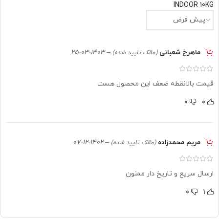
INDOOR 10KG
ماهرخ شعبانی
–
1403-03-25
(مالک تایید شده)
قیمت بالانقطه ضعف این محصول هست
0
0
مریم محمدزاده
–
1402-12-07
(مالک تایید شده)
ارسال سریع و تاریخ دار ممنون
0
1