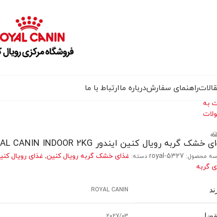
الات
راهنمای سفارش
درباره ما
ارتباط با ما
ت به
لات
ن
سه
 خشک گربه رویال کنین ایندور ROYAL CANIN INDOOR 2KG
royal-5327
غذای خشک گربه رویال کنین
,
غذای رویال کنین
سه محصول:
دسته:
ی گربه
ند
ROYAL CANIN
قضا
2027/03