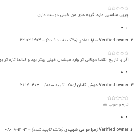
جدول میزان مصرف روزانه غذای بچه‌گربه
چربی مناسبی داره، گربه های من خیلی دوست دارن
وزن هدف در بزرگسالی
0
0
۳ کیلوگرم
Verified owner
سارا عمادی
(مالک تایید شده)
–
1404-02-22
۳ کیلوگرم
اگر با تاریخ انقضا طولانی تر وارد میشدن خیلی بهتر بود و غذاها تازه تر ب
۳ کیلوگرم
0
0
۳ کیلوگرم
Verified owner
مهش گلبان
(مالک تایید شده)
–
1403-12-21
۳ کیلوگرم
تازه و خوب 🙏
۳ کیلوگرم
0
0
۴ کیلوگرم
Verified owner
زهرا قوامی شهیدی
(مالک تایید شده)
–
1403-08-08