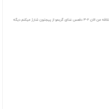
واقعا نسبت به هرجای دیگه که من مقایسه میکنم قیمتاتون منصفانه تره و ارسالتونم خیلی سریعه من نگرانی ندارم هیچوقت پیکتونم خیلی خوش اخلاقه من الان ۲-۳ دفعس غذای گربمو از پیجتون شارژ میکنم دیگه