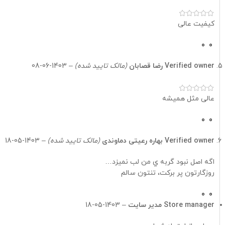
۴ کیلوگرم
کیفیت عالی
۴ کیلوگرم
0
0
۴ کیلوگرم
Verified owner
رضا قصابان
(مالک تایید شده)
–
1403-06-08
۴ کیلوگرم
عالی مثل همیشه
۴ کیلوگرم
0
0
Verified owner
بهاره رعیتی دماوندی
(مالک تایید شده)
–
1403-05-18
۵ کیلوگرم
اگه اصل نبود گربه ي من لب نميزد…
۵ کیلوگرم
روزگارتون پر بركت، تنتون سالم
۵ کیلوگرم
0
0
Store manager
مدیر سایت
–
1403-05-18
۵ کیلوگرم