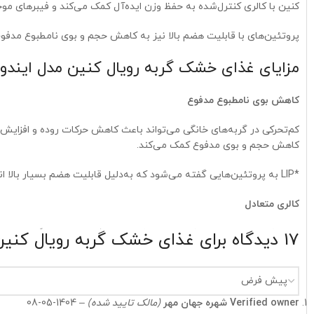
کنین با کالری کنترل‌شده به حفظ وزن ایده‌آل کمک می‌کند و فیبرهای مو
پروتئین‌های با قابلیت هضم بالا نیز به کاهش حجم و بوی نامطبوع مدفو
مزایای غذای خشک گربه رویال کنین مدل ایندور
کاهش بوی نامطبوع مدفوع
کاهش حجم و بوی مدفوع کمک می‌کند.
*LIP به پروتئین‌هایی گفته می‌شود که به‌دلیل قابلیت هضم بسیار بالا انتخاب شده‌اند.
کالری متعادل
میزان کنترل‌شده چربی و کالری این غذا با سطح فعالیت پایین گربه‌های 
17 دیدگاه برای
غذای خشک گربه رویال کنین ایندور INDOOR 2KG
کمک به کنترل گلوله‌های مویی
ترکیبی از فیبرهای مختلف به بهبود حرکات روده کمک کرده و دفع طبیعی مو
Verified owner
شهره جهان مهر
(مالک تایید شده)
–
1404-05-08