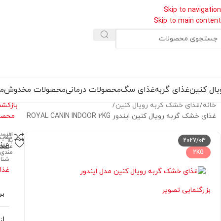
Skip to navigation
Skip to main content
یال کنین
غذای گربه
غذای سگ
محصولات درمانی
محصولات مخدوش
مق
خانه
غذای خشک گربه رویال کنین
بازگش
غذای خشک گربه رویال کنین ایندور ROYAL CANIN INDOOR 2KG
محصو
افزود
مقای
2027/03
به
غذای
علاقه
2KG
مندی
شنا
غذا
بزرگنمایی تصویر
بر
ان