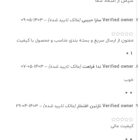
سپاس از اعتماد شما
۵ کیلوگرم
Verified owner
سارا حبیبی
(مالک تایید شده)
–
1403-05-09
۵ کیلوگرم
ممنون از ارسال سریع و بسته بندی مناسب و محصول با کیفیت
0
1
Verified owner
ندا فراهت
(مالک تایید شده)
–
1403-05-07
خوب
0
0
Verified owner
نازنین افتخار
(مالک تایید شده)
–
1403-04-29
کیفیت عالی
0
0