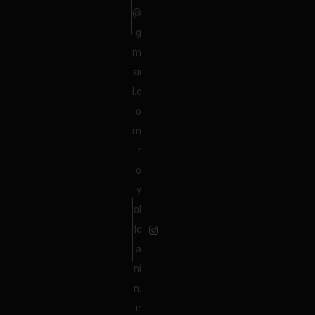
@
g
m
ai
l.c
o
m
r
o
y
al
lc
a
ni
n.
ir