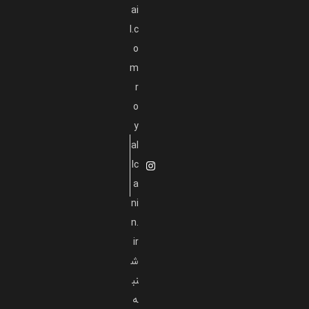
ai
l.c
o
m
r
o
y
al
lc
a
ni
n.
ir
ش
نب
ه