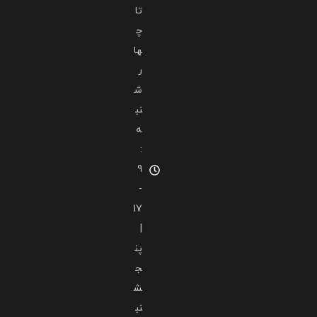
تا
چ
ها
ر
ش
نب
ه
:
9
-
17
|
پن
ج
ش
نب