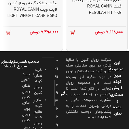
غذای خشک گربه رویال کنین
غذای خشک گربه رویال کنین
فیت ROYAL CANIN
لایت ویت ROYAL CANIN
REGULAR FIT 2KG
LIGHT WEIGHT CARE 1/5KG
7,998,000
تومان
7,498,000
تومان
شرکت رویال کنین با سالها
0
محصولات
دسترسی
نمادهای
این
تلاش در مورد سلامتی سگ
سریع
اعتماد
21
مجموعه
خرید
ها و گربه ها به دانش نوین
خرید
هیچ
غذای
91
در مورد تغذیه آنها رسیده
آنلاین
گربه
گونه
است حال مجموعه رویال
0
غذای
رویال
فروش
تجارت در کنار شما است تا
رویال
9
کنین
همکاری
بتوانیم در زمینه معرفی و
کنین
مشاوره محصولات غذایی و
غذای
و
3
غذای
درمانی بهترین خدمات را به
گربه
عمده
پوچ
6
پشمالوهای دوست داشتنی
عقیم
ندارد.
رویال
6
شما ارايه دهیم.
شده
کنین
رویال
9
پوچ