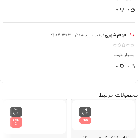
0
0
الهام شهری
–
1403-04-29
(مالک تایید شده)
بسیار خوب
0
0
محصولات مرتبط
202
202
7/04
7/03
1.5K
2KG
G