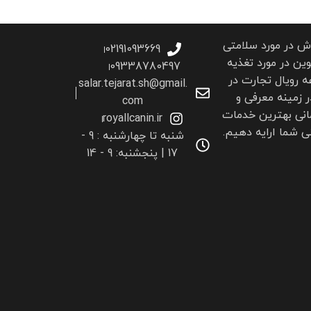
اش در مورد سلامتی
02191093669
ین در مورد تغذیه
09338780497
 رویال تجارت در
salar.tejarat.sh@gmail.
ر زمینه معرفی و
com
انی بهترین خدمات
royallcanin.ir
 شما ارايه دهیم.
شنبه تا چهارشنبه : 9 -
17 | پنجشنبه: 9 - 14
ر گرفتن آسان
غنی شده با DHA
با طراحی ویژه و نرم تر برای جویدن
غذای مادر اند بیبی رویال کنین رشد