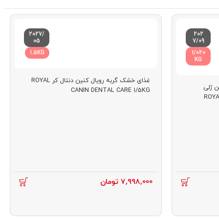
2027/
202
05
7/09
1.5KG
1/020
KG
غذای خشک گربه رویال کنین دنتال کر ROYAL
ن ژلی
رصد پروتئین
درصد مواد معدنی
CANIN DENTAL CARE 1/5KG
ROYA
7,998,000
تومان
32 درصد
8.1 درصد