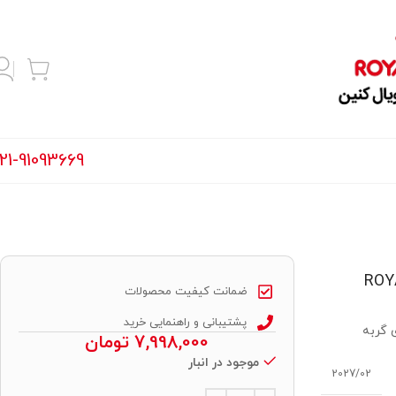
21-91093669
دبیبی ROYAL CANIN
ضمانت کیفیت محصولات
پشتیبانی و راهنمایی خرید
 گربه
7,998,000
تومان
موجود در انبار
2027/02