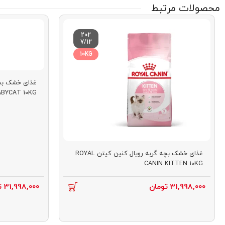
محصولات مرتبط
202
7/12
10KG
غذای خشک بچه 
درصد رطوبت
درصد فیبر
ND BABYCAT 10KG
غذای خشک بچه گربه رویال کنین کیتن ROYAL
CANIN KITTEN 10KG
31,998,000
تومان
31,998,000
ت
5.6 درصد
2.9 درصد