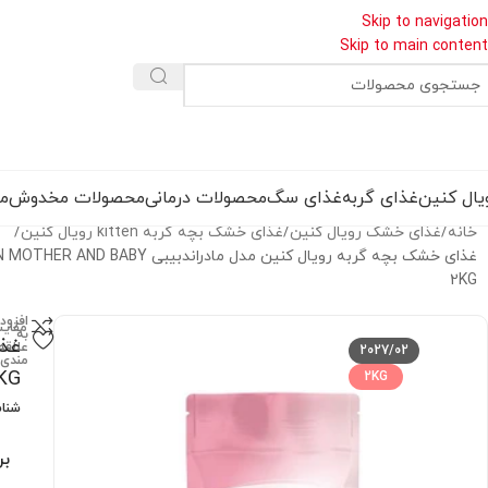
Skip to navigation
Skip to main content
یال کنین
غذای گربه
غذای سگ
محصولات درمانی
محصولات مخدوش
مق
خانه
غذای خشک رویال کنین
غذای خشک بچه گربه kitten رویال کنین
غذای خشک بچه گربه رویال کنین مدل مادراندبیبی 
2KG
افزود
مقای
به
علاقه
2027/02
مندی
KG
2KG
شنا
بر