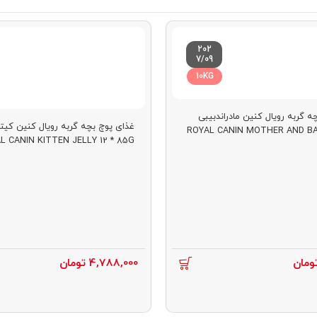
202
7/09
10KG
درصد مواد اولیه
گربه رویال کنین مادراندبیبی
درصد چربی
غذای پوچ بچه گربه رویال کنین کیت
د
ROYAL CANIN MOTHER A
L CANIN KITTEN JELLY 12 * 85G
ومان
4,788,000
تومان
23 درصد