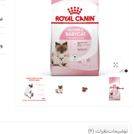
ض
وز
بزرگنمایی تصویر
توضیحات
نظرات (6)