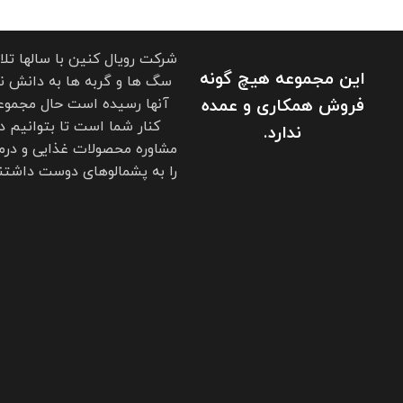
32%
پروتئین خام
23%
چربی
شرکت رویال کنین با سالها تل
این مجموعه هیچ گونه
سگ ها و گربه ها به دانش نو
فیبر
2.9%
فروش همکاری و عمده
آنها رسیده است حال مجموعه
کنار شما است تا بتوانیم د
ندارد.
8.1%
مواد معدنی
مشاوره محصولات غذایی و درم
را به پشمالوهای دوست داشتنی
5.6%
رطوبت
فواید رویال کنین مادر اند بیبی گربه
تقویت سیستم ایمنی
شی
تقویت سیستم ایمنی با داشتن انواع آنتی اکسیدان
دانه‌های خاص که 