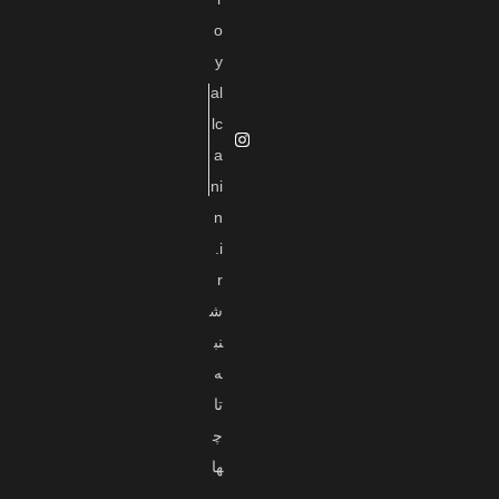
o
y
al
lc
a
ni
n
.i
r
ش
نب
ه
تا
چ
ها
ر