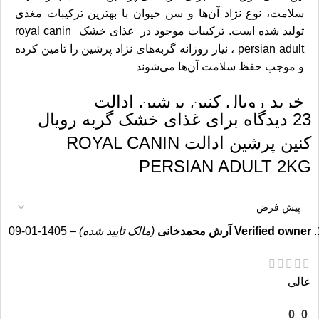
سلامت، نوع نژاد آن‌ها و سن حیوان با بهترین ترکیبات مغذی
تولید شده است. ترکیبات موجود در غذای خشک royal canin
persian adult ، نیاز روزانه گربه‌های نژاد پرشین را تامین کرده
و موجب حفظ سلامت آن‌ها می‌شوند
خرید رویال کنین پرشین ادالت
23 دیدگاه برای
غذای خشک گربه رویال
غذای گربه پرشین رویال کنین، میزان ایجاد گلوله‌های مو را در
کنین پرشین ادالت ROYAL CANIN
بدن گربه کاهش داده و بهترین اسیدهای چرب ضروری را برای
PERSIAN ADULT 2KG
تقویت بدن آن‌ها به همراه دارد. اگر مایل هستید پوست و موی
گربه خانگی شما نسبت به قبل نرم‌تر و براق‌تر شود، برای او
غذای گربه برند رویال کنین را متناسب با سنی که دارد خریداری
کنید. هم چنین در کنار غذای خشک از غذای مرطوب استفاده
Verified owner
آرش محمدخانی
(مالک تایید شده)
–
1405-01-09
کنید تا از سلامت گربه خود مطمئن شوید.
پوچ گربه رویال کنین
با داشتن مواد مغذی یک انتخاب مناسب برای گربه شماست.
عالی
فیبر فراوان و ترکیبات مغذی موجود در غذای گربه رویال کنین
پرشین به دفع سریع‌تر گلوله‌های مو از بدن آن‌ها کمک فراوان
0
0