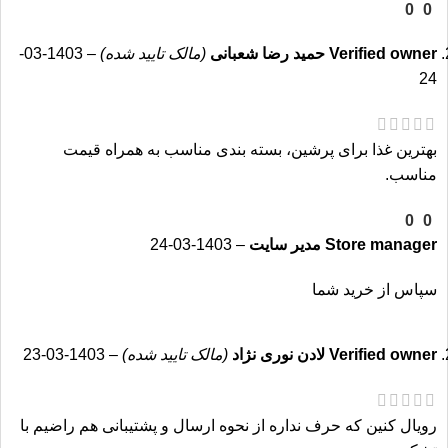
0
0
دانه‌های غذای گربه رویال کنین پرشین به گونه‌ای طراحی شده‌اند
که به راحتی توسط گربه‌های پرشین با دهان کوچک‌تر خود گرفته
Verified owner
حمید رضا شعبانی
(مالک تایید شده)
–
1403-03-
شود.
24
بهترین غذا برای پرشین، بسته بندی مناسب به همراه قیمت
مناسب.
ترکیبات رویال کنین پرشین ادالت
0
0
مشتقات مرغ، چربی مرغ، مخمر برنج، برنج قهوه ای، کنجاله
Store manager
مدیر سایت
–
1403-03-24
گلوتن ذرت، ذرت، گلوتن گندم، پوسته برنج، طعم دهنده های
طبیعی، کاسنی، سلولز پودر شده، روغن ماهی، سدیم
سپاس از خرید شما
سیلیس آلومینات، پوسته دانه پسیلیوم، ال لایسین، روغن
نباتی، سولفات کلسیم، کلرید پتاسیم، DL-متیونین، کربنات
Verified owner
لادن نوری نژاد
(مالک تایید شده)
–
1403-03-23
کلسیم، نمک، فروکتو الیگوساکاریدها، تورین، مخمر هیدرولیز
شده،
رویال کنین که حرف نداره از نحوه ارسال و پشتیبانی هم راضیم با
ویتامین و مواد معدنی های رویال پرشین: