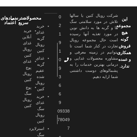
“text”: “بسته به سن گربه، مقدار غذا باید تنظیم شود. دستور
مصرف دقیق روی بسته‌بندی ذکر شده است.”
شرکت رویال کنین با سالها
}
0
محصولات
دسترسی
نمادهای
این
تلاش در مورد سلامتی سگ
سریع
اعتماد
},
2
مجموعه
خرید
ها و گربه ها به دانش نوین
خرید
{
هیچ
غذای
در مورد تغذیه آنها رسیده
1
آنلاین
گربه
“@type”: “Question”,
گونه
است حال مجموعه رویال
9
غذای
رویال
فروش
تجارت در کنار شما است تا
“name”: “آیا این غذا برای گربه‌های حساس مناسب است؟”,
رویال
کنین
1
بتوانیم در زمینه معرفی و
همکاری
“acceptedAnswer”: {
کنین
مشاوره محصولات غذایی و
غذای
و عمده
0
غذای
“@type”: “Answer”,
درمانی بهترین خدمات را به
گربه
ندارد.
پوچ
9
“text”: “بله، این غذا برای گربه‌هایی که مشکلات گوارشی یا
پشمالوهای دوست داشتنی
عقیم
رویال
شما ارايه دهیم.
3
شده
حساسیت غذایی دارند، مناسب است و به بهبود عملکرد دستگاه
کنین
رویال
گوارش کمک می‌کند.”
6
پوچ
کنین
}
سگ
6
خرید
رویال
},
9
غذای
کنین
{
سگ
09338
رویال
“@type”: “Question”,
78049
کنین
“name”: “آیا این غذا باعث کاهش بوی مدفوع گربه می‌شود؟”,
7
استرلایزد
“acceptedAnswer”: {
سگ
s