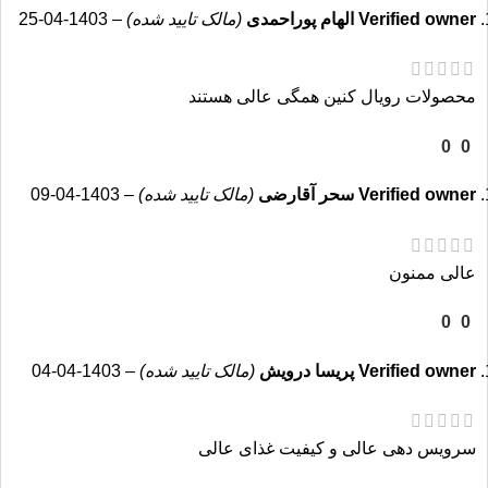
Verified owner
الهام پوراحمدی
(مالک تایید شده)
–
1403-04-25
تقویت پوست و مو
محصولات رویال کنین همگی عالی هستند
غذای گربه رویال کنین پرشین حاوی اسیدهای چرب امگا-3 و
امگا-6، ویتامین‌ها و مواد معدنی است که به تقویت پوست و مو
0
0
کمک کرده و از تشکیل گلوله‌های مو در دستگاه گوارش جلوگیری
می‌کند.
Verified owner
سحر آقارضی
(مالک تایید شده)
–
1403-04-09
تقویت سیستم گوارشی
عالی ممنون
0
0
این غذا با فرمول خود که شامل فیبرهای قابل هضم بالا است، به
بهبود عملکرد دستگاه گوارش کمک می‌کند. این امر برای گربه‌های
Verified owner
پریسا درویش
(مالک تایید شده)
–
1403-04-04
پرشین که ممکن است به دلیل پوشش موی بلند خود حیاتی است.
سرویس دهی عالی و کیفیت غذای عالی
اندازه و شکل دانه‌های اختصاصی