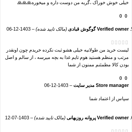
خیلی خوش خوراک ،گربه من دوست داره و میخوره🙏🙏🙏
پوشش موی گربه‌های پرشین را درخشان و نرم می‌کند.
رویال کنین پرشین ادالت، تمام ترکیبات مقوی و سالم برای
0
0
گربه‌های نژاد پرشین را به همراه دارد.
Verified owner
گوگوش قبادی
(مالک تایید شده)
–
1403-12-06
لیست خرید من طولانیه خیلی هشو ثبت نکرده خریدم چون اونقدر
مرتب و منظم هستید هوم تایم غذا به بچه میرسه ، از سالم و اصل
بودن کالا مطمئنم ممنون از شما
درصد مواد اولیه
0
0
Store manager
مدیر سایت
–
1403-12-06
درصد رطوبت
سپاس از اعتماد شما
Verified owner
پروانه روزبهانی
(مالک تایید شده)
–
1403-07-12