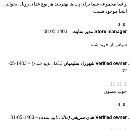
30 درصد
واقعا مجموعه شما برای پت ها بهترینند هر نوع غذای رویال بخواید
اینجا موجود هست
درصد مواد معدنی
0
0
Store manager
مدیر سایت
–
1403-05-08
سپاس از خرید شما
Verified owner
شهرزاد سلیمیان
(مالک تایید شده)
–
1403-05-
02
5.5 درصد
خوب ممنون
30%
پروتئین خام
0
0
19%
چربی
Verified owner
هدی شریفی
(مالک تایید شده)
–
1403-05-01