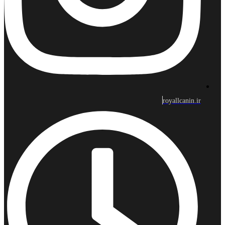
royallcanin.ir