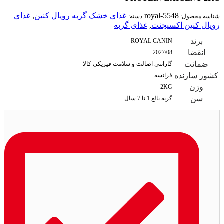
royal-5548
غذای خشک گربه رویال کنین
,
غذای
شناسه محصول:
دسته:
رویال کنین اکسیجنت
,
غذای گربه
برند
ROYAL CANIN
انقضا
2027/08
ضمانت
گارانتی اصالت و سلامت فیزیکی کالا
کشور سازنده
فرانسه
وزن
2KG
سن
گربه بالغ 1 تا 7 سال