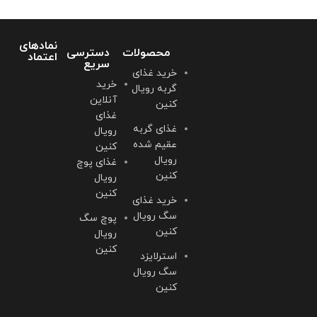
نمادهای
محصولات
دسترسی
اعتماد
سریع
خرید غذای
خرید
گربه رویال
آنلاین
کنین
غذای
غذای گربه
رویال
عقیم شده
کنین
رویال
غذای پوچ
کنین
رویال
کنین
خرید غذای
سگ رویال
پوچ سگ
کنین
رویال
کنین
استرلایزد
سگ رویال
کنین