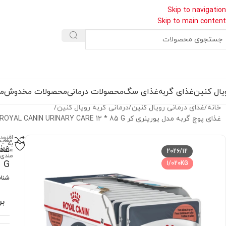
Skip to navigation
Skip to main content
یال کنین
غذای گربه
غذای سگ
محصولات درمانی
محصولات مخدوش
مق
خانه
غذای درمانی رویال کنین
درمانی گربه رویال کنین
غذای پوچ گربه مدل یورینری کر ROYAL CANIN URINARY CARE 12 * 85 G
افزود
مقای
به
علاقه
2026/12
مندی
G
1/020KG
شنا
بر