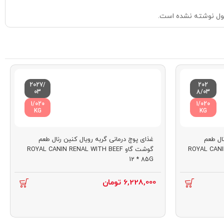
ول نوشته نشده است.
2027/
202
03
8/03
1/020
1/020
KG
KG
ال طعم
غذای پوچ درمانی گربه رویال کنین رنال طعم
ROYAL CANIN RE
گوشت گاو ROYAL CANIN RENAL WITH BEEF
12 * 85G
6,228,000
تومان