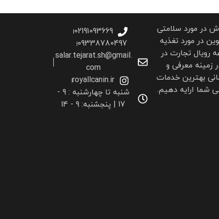
اش در مورد سلامتی
02191093669
ین در مورد تغذیه
09338780497
 رویال تجارت در
salar.tejarat.sh@gmail.
ر زمینه معرفی و
com
انی بهترین خدمات
royallcanin.ir
 شما ارايه دهیم.
شنبه تا چهارشنبه : 9 -
17 | پنجشنبه: 9 - 14