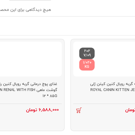
هیچ دیدگاهی برای این محص
202
7/09
1/020
KG
گربه رویال کنین کیتن ژلی
غذای پوچ درمانی گربه رویال کنین رن
ROYAL CANIN KITTEN JEL
گوشت ماهی NAL WITH FISH
12 * 85G
ومان
6,588,000
تومان