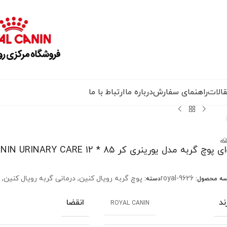
الات
راهنمای سفارش
درباره ما
ارتباط با ما
ن
سه
غذای پوچ گربه مدل یورینری کر ARY CARE 12 * 85
royal-9626
پوچ گربه رویال کنین
,
درمانی گربه رویال کنین
,
سه محصول:
دسته:
ند
انقضا
ROYAL CANIN