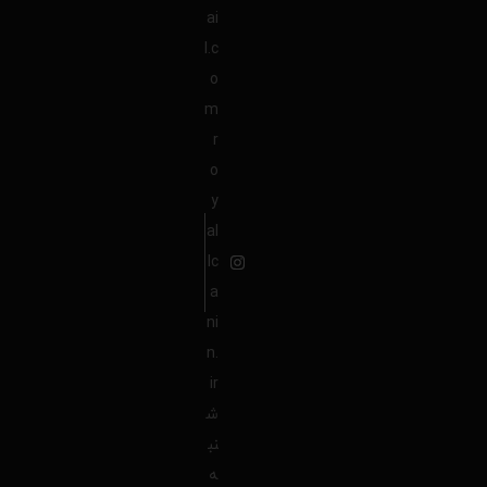
ai
l.c
o
m
r
o
y
al
lc
a
ni
n.
ir
ش
نب
ه