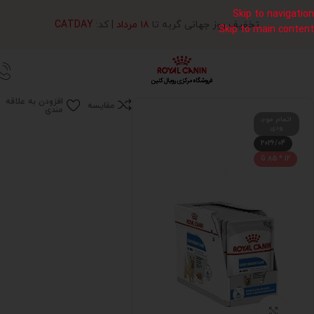
Skip to navigation
تخفیف روز جهانی گربه تا
۱۸ مرداد
| کد:
CATDAY
Skip to main content
خانه
پوچ سگ رویال کنین
افزودن به علاقه
مقایسه
مندی
اتمام موج
ودی
2026/04
12 * 85 G
بزرگنمایی تصویر