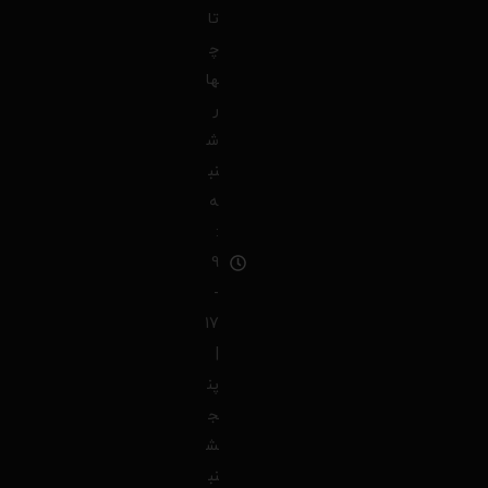
تا
چ
ها
ر
ش
نب
ه
:
9
-
17
|
پن
ج
ش
نب