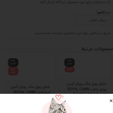
اند میتوانند برای این محصول دیدگاه ارسال کنند.
دیدگاهها
هیچ دیدگاهی برای این محصول نوشته نشده است.
محصولات مرتبط
202
202
7/04
8/02
1/02
85G
0KG
غذای پوچ سگ رویال کنین
غذای پوچ سگ رویال کنین
پودل ادالت ROYAL CANIN
استرلایزد ROYAL CANIN
POODLE ADULT 85G
STERILISED 12 * 85G
369,000
تومان
4,428,000
تومان