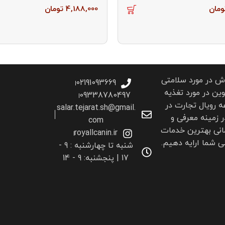
ومان
4,188,000
تومان
اش در مورد سلامتی
02191093669
ین در مورد تغذیه
09338780497
 رویال تجارت در
salar.tejarat.sh@gmail.
ر زمینه معرفی و
com
انی بهترین خدمات
royallcanin.ir
 شما ارايه دهیم.
شنبه تا چهارشنبه : 9 -
17 | پنجشنبه: 9 - 14