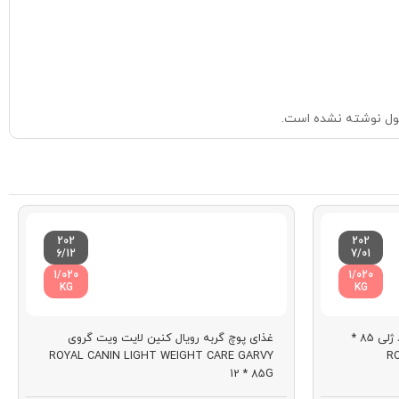
ول نوشته نشده است.
202
202
6/12
7/01
1/020
1/020
KG
KG
غذای پوچ گربه رویال کنین استرلایزد ژلی 85 *
غذای پوچ گربه رویال کنین لایت ویت گروی
ROYAL CANIN LIGHT WEIGHT CARE GARVY
RO
12 * 85G