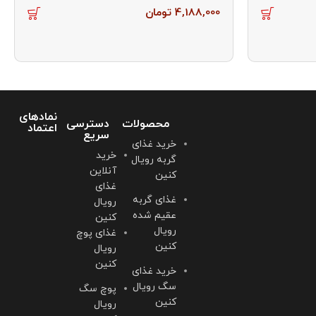
4,188,000
تومان
نمادهای
محصولات
دسترسی
اعتماد
سریع
خرید غذای
خرید
گربه رویال
آنلاین
کنین
غذای
غذای گربه
رویال
عقیم شده
کنین
رویال
غذای پوچ
کنین
رویال
کنین
خرید غذای
سگ رویال
پوچ سگ
کنین
رویال