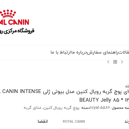
الات
راهنمای سفارش
درباره ما
ارتباط با ما
ن
سه
غذای پوچ گربه رویال کنین مدل بیوتی ژلی ENSE
BEAUTY Jelly 85 * 1
royal-5586
پوچ گربه رویال کنین
,
غذای گربه
سه محصول:
دسته:
ند
انقضا
ROYAL CANIN