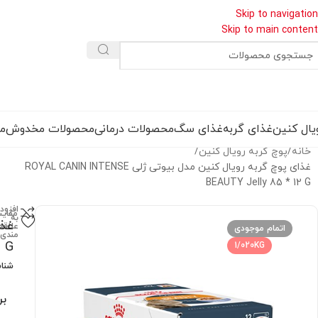
Skip to navigation
Skip to main content
یال کنین
غذای گربه
غذای سگ
محصولات درمانی
محصولات مخدوش
مق
خانه
پوچ گربه رویال کنین
غذای پوچ گربه رویال کنین مدل بیوتی ژلی ROYAL CANIN INTENSE
BEAUTY Jelly 85 * 12 G
افزود
مقای
به
علاقه
اتمام موجودی
مندی
2 G
1/020KG
شنا
بر