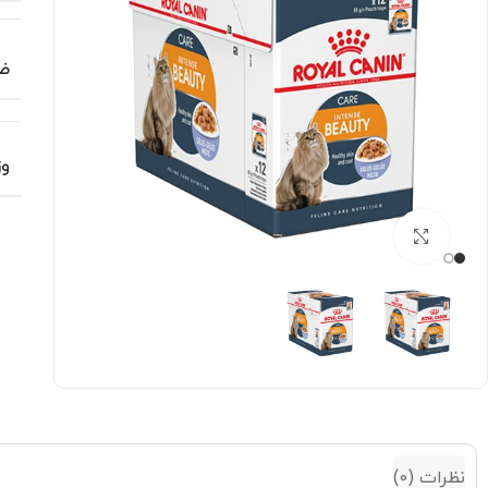
ض
وز
بزرگنمایی تصویر
نظرات (0)