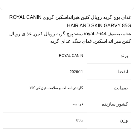
غذای پوچ گربه رویال کنین هیرانداسکین گروی ROYAL CANIN
HAIR AND SKIN GARVY 85G
royal-7644
پوچ گربه رویال کنین
,
غذای رویال
شناسه محصول:
دسته:
کنین هیر اند اسکین
,
غذای سگ
,
غذای گربه
برند
ROYAL CANIN
انقضا
2026/11
ضمانت
گارانتی اصالت و سلامت فیزیکی کالا
کشور سازنده
فرانسه
وزن
85G