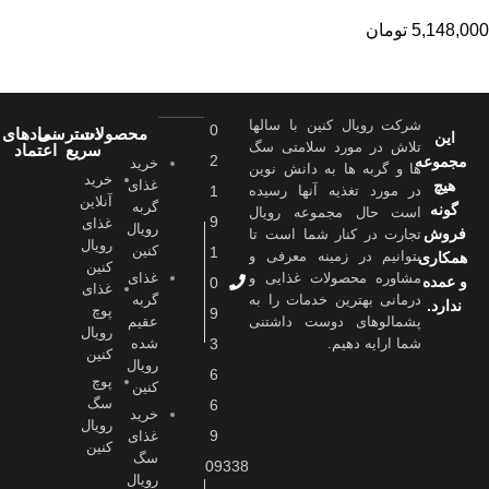
5,148,000
تومان
شرکت رویال کنین با سالها
0
محصولات
دسترسی
نمادهای
این
تلاش در مورد سلامتی سگ
سریع
اعتماد
2
مجموعه
خرید
ها و گربه ها به دانش نوین
خرید
هیچ
غذای
در مورد تغذیه آنها رسیده
1
آنلاین
گربه
گونه
است حال مجموعه رویال
9
غذای
رویال
فروش
تجارت در کنار شما است تا
رویال
کنین
1
بتوانیم در زمینه معرفی و
همکاری
کنین
مشاوره محصولات غذایی و
غذای
و عمده
0
غذای
درمانی بهترین خدمات را به
گربه
ندارد.
پوچ
9
پشمالوهای دوست داشتنی
عقیم
رویال
شما ارايه دهیم.
3
شده
کنین
رویال
6
پوچ
کنین
سگ
6
خرید
رویال
9
غذای
کنین
سگ
09338
رویال