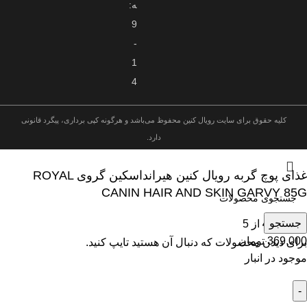
ه:
9
-
1
4
کلیه حقوق برای سایت رویال کنین محفوظ می‌باشد و هرگونه کپی برداری، پیگرد قانونی
دارد.
غذای پوچ گربه رویال کنین هیرانداسکین گروی ROYAL
CANIN HAIR AND SKIN GARVY 85G
جستجو
نمره
4.67
از 5
369,000
تومان
برای دیدن محصولات که دنبال آن هستید تایپ کنید.
موجود در انبار