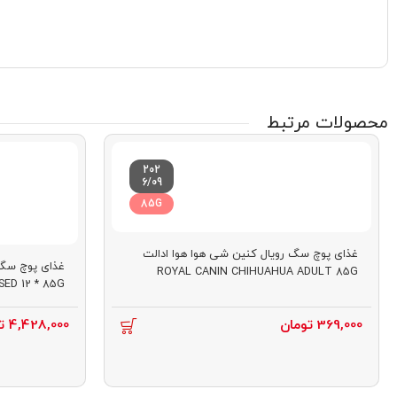
محصولات مرتبط
202
6/09
85G
غذای پوچ سگ رویال کنین شی هوا هوا ادالت
ROYAL CANIN CHIHUAHUA ADULT 85G
SED 12 * 85G
369,000
تومان
4,428,000
ت