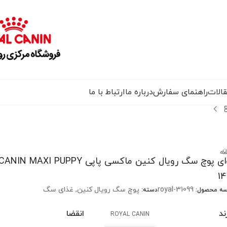
الات
راهنمای سفارش
درباره ما
ارتباط با ما
ن
سه
غذای پوچ سگ رویال کنین ماکسی پاپی I PUPPY
1
royal-31099
پوچ سگ رویال کنین
,
غذای سگ
سه محصول:
دسته:
ند
انقضا
ROYAL CANIN