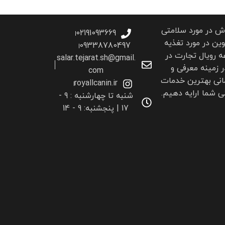
اش در مورد سلامتی
02191093669
ین در مورد تغذیه
09338780497
 رویال تجارت در
salar.tejarat.sh@gmail.
ر زمینه معرفی و
com
انی بهترین خدمات
royallcanin.ir
 شما ارايه دهیم.
شنبه تا چهارشنبه : 9 -
17 | پنجشنبه: 9 - 14