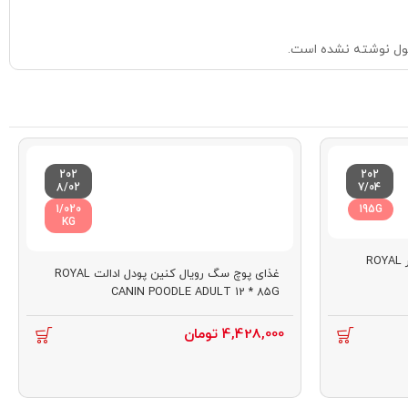
ول نوشته نشده است.
202
202
8/02
7/04
1/020
195G
KG
کنسرو توله سگ رویال کنین استارتر ROYAL
غذای پوچ سگ رویال کنین پودل ادالت ROYAL
CANIN POODLE ADULT 12 * 85G
4,428,000
تومان