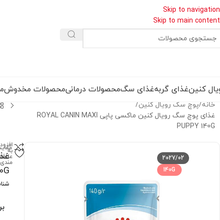
Skip to navigation
Skip to main content
یال کنین
غذای گربه
غذای سگ
محصولات درمانی
محصولات مخدوش
مق
خانه
پوچ سگ رویال کنین
غذای پوچ سگ رویال کنین ماکسی پاپی ROYAL CANIN MAXI
PUPPY 140G
افزود
مقای
به
علاقه
2027/02
مندی
40G
140G
شنا
بر