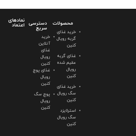
نمادهای
محصولات
دسترسی
اعتماد
سریع
خرید غذای
خرید
گربه رویال
آنلاین
کنین
غذای
غذای گربه
رویال
عقیم شده
کنین
رویال
غذای پوچ
کنین
رویال
کنین
خرید غذای
سگ رویال
پوچ سگ
کنین
رویال
کنین
استرلایزد
سگ رویال
کنین