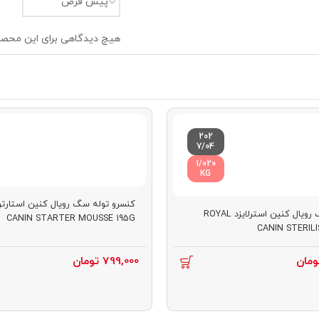
هیچ دیدگاهی برای این محص
202
7/04
1/020
KG
غذای پوچ سگ رویال کنین استرلایزد ROYAL
CANIN STARTER MOUSSE 195G
CANIN STERILI
ومان
799,000
تومان