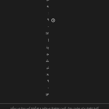
ه
:
9
-
17
|
پن
ج
ش
نب
ه:
9
-
14
کلیه حقوق برای سایت رویال کنین محفوظ می‌باشد و هرگونه کپی برداری، پیگرد