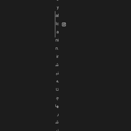
y
al
lc
a
ni
n.
ir
ش
نب
ه
تا
چ
ها
ر
ش
نب