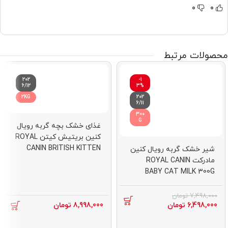
0
0
محصولات مرتبط
202
-1
6/12
3%
2KG
202
6/11
300
G
غذای خشک بچه گربه رویال
کنین بریتیش کیتن ROYAL
CANIN BRITISH KITTEN
شیر خشک گربه رویال کنین
2KG
مادرکت ROYAL CANIN
BABY CAT MILK 300G
7,498,000
تومان
6,498,000
تومان
8,998,000
تومان