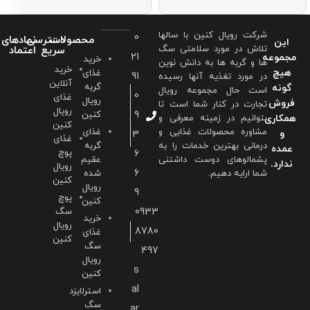
شرکت رویال کنین با سالها
0
محصولات
دسترسی
نمادهای
این
تلاش در مورد سلامتی سگ
سریع
اعتماد
21
مجموعه
خرید
ها و گربه ها به دانش نوین
خرید
هیچ
غذای
91
در مورد تغذیه آنها رسیده
آنلاین
گربه
گونه
است حال مجموعه رویال
0
غذای
رویال
فروش
تجارت در کنار شما است تا
رویال
9
کنین
همکاری
بتوانیم در زمینه معرفی و
کنین
مشاوره محصولات غذایی و
غذای
و
3
غذای
درمانی بهترین خدمات را به
گربه
عمده
پوچ
6
پشمالوهای دوست داشتنی
عقیم
ندارد.
رویال
6
شما ارايه دهیم.
شده
کنین
رویال
9
پوچ
کنین
0933
سگ
خرید
رویال
8780
غذای
کنین
سگ
497
رویال
s
کنین
al
استرلایزد
سگ
ar