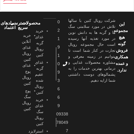
شرکت رویال کنین با سالها
0
محصولات
دسترسی
نمادهای
این
تلاش در مورد سلامتی سگ
سریع
اعتماد
2
مجموعه
خرید
ها و گربه ها به دانش نوین
خرید
هیچ
غذای
در مورد تغذیه آنها رسیده
1
آنلاین
گربه
گونه
است حال مجموعه رویال
9
غذای
رویال
فروش
تجارت در کنار شما است تا
رویال
کنین
1
بتوانیم در زمینه معرفی و
همکاری
کنین
مشاوره محصولات غذایی و
غذای
و عمده
0
غذای
درمانی بهترین خدمات را به
گربه
ندارد.
پوچ
9
پشمالوهای دوست داشتنی
عقیم
رویال
شما ارايه دهیم.
3
شده
کنین
رویال
6
پوچ
کنین
سگ
6
خرید
رویال
9
غذای
کنین
سگ
09338
رویال
78049
کنین
7
استرلایزد