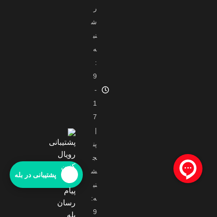
ر
ش
نب
ه
:
9
-
1
7
|
پن
ج
ش
پشتیبانی در بله
نب
ه:
9