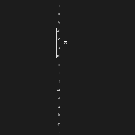
r
o
y
al
lc
a
ni
n
.i
r
ش
نب
ه
تا
چ
ها