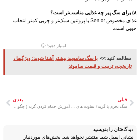
۸) برای سگ پیر چه غذایی مناسب‌تر است؟
غذای مخصوص Senior با پروتئین سبک‌تر و چربی کمتر انتخاب
خوبی است.
امتیاز دهید! 🙂
مطالعه کنید >>
با سگ سامویید بیشتر آشنا شوید؛ ویژگیها ،
تاریخچه، تربیت و قیمت ساموئد
قبلی
بعدی
سگ بخرم یا گربه؟ تفاوت های بین سگ و گربه + هزینه نگهداری آن ها
آموزش حمام کردن گربه ( چگونه بدون استرس گربه خود را حمام کنیم؟ )
دیدگاهتان را بنویسید
نشانی ایمیل شما منتشر نخواهد شد.
بخش‌های موردنیاز