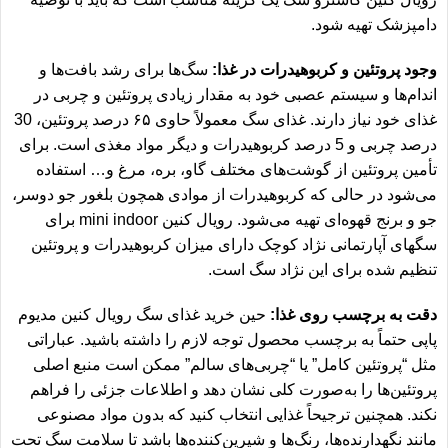
دامپزشک تهیه شود.
وجود پروتئین و کربوهیدرات در غذا:
سگ‌ها برای رشد بافت‌ها و
اندام‌ها و سیستم عصبی خود به مقدار زیادی پروتئین و چربی در
غذای خود نیاز دارند. غذای سگ معمولاً حاوی ۶۵ درصد پروتئین، 30
درصد چربی و 5 درصد کربوهیدرات و دیگر مواد مغذی است. برای
تأمین پروتئین از گوشت‌های مختلف گاو، بره، مرغ و… استفاده
می‌شود در حالی که کربوهیدرات از موادی همچون بلغور جو دوسر،
جو و برنج قهوه‌ای تهیه می‌شود.
رویال کنین mini indoor
برای
سگهای آپارتمانی نژاد کوچک دارای میزان کربوهیدرات و پروتئین
تنظیم شده برای این نژاد سگ است.
دقت به برچسب روی غذا:
حین خرید غذای سگ
رویال کنین مدیوم
پاپی
حتماً به برچسب محصول توجه لازم را داشته باشید. عباراتی
مثل “پروتئین کامل” یا “چربی‌های سالم” ممکن است منبع اصلی
پروتئین‌ها را به‌صورت کلی نشان دهد و اطلاعات جزئی را فراهم
نکند. همچنین ترجیحاً غذایی انتخاب کنید که بدون مواد مصنوعی
مانند نگهدارنده‌ها، رنگ‌ها و شیرین‌کننده‌ها باشد تا سلامت سگ تحت