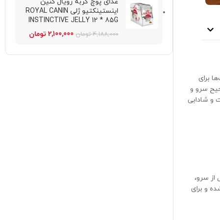
غذای پوچ گربه رویال کنین
اینستینکتیو ژلی ROYAL CANIN
INSTINCTIVE JELLY 12 * 85G
2,100,000
تومان
4,188,000
تومان
ا برای
حیح سرو و
ت و شادابی
 از سرو،
ده و برای