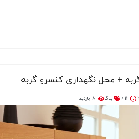
گربه + محل نگهداری کنسرو گربه
10:12
بلاگ
181 بازدید