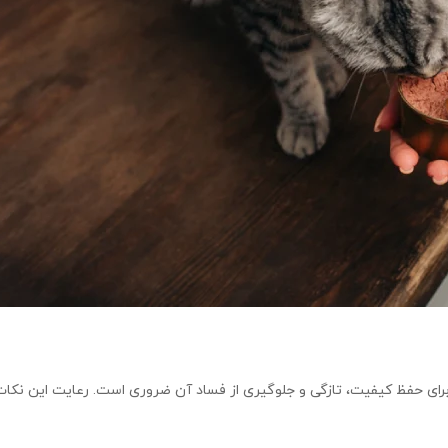
رای حفظ کیفیت، تازگی و جلوگیری از فساد آن ضروری است. رعایت این نکات