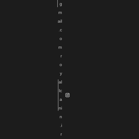
g
m
ail
.c
o
m
r
o
y
al
lc
a
ni
n
.i
r