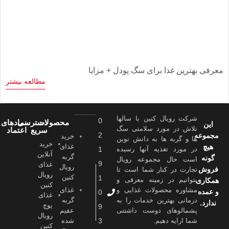
معرفی بهترین غذا برای سگ پودل + مزایا
مطالعه بیشتر
شرکت رویال کنین با سالها
0
محصولات
دسترسی
نمادهای
این
تلاش در مورد سلامتی سگ
سریع
اعتماد
2
مجموعه
خرید
ها و گربه ها به دانش نوین
خرید
هیچ
غذای
در مورد تغذیه آنها رسیده
1
آنلاین
گربه
گونه
است حال مجموعه رویال
9
غذای
رویال
فروش
تجارت در کنار شما است تا
رویال
کنین
1
بتوانیم در زمینه معرفی و
همکاری
کنین
مشاوره محصولات غذایی و
غذای
و عمده
0
غذای
درمانی بهترین خدمات را به
گربه
ندارد.
پوچ
9
پشمالوهای دوست داشتنی
عقیم
رویال
شما ارايه دهیم.
3
شده
کنین