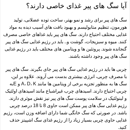
آیا سگ های پیر غذای خاصی دارند؟
سگ های پیر برای رشد و نمو بهتر، ساخت توده عضلانی، تولید
هورمون، تنظیم متابولیسم و بهبود بافت های آسیب دیده به مواد
غذایی مختلف احتیاج دارند. سگ های پیر باید غذاهای خاصی مصرف
کنند. میوه و سبزیجات، گوشت و.. باید در رژیم غذایی سگ های پیر
گنجانده شوند. پروتئین ها و ویتامین های مختلف باید در رژیم غذایی
سگ های پیر وجود داشته باشند.
چربی ها باید در رژیم غذایی سگ های پیر جای بگیرند. سگ های پیر
با مصرف چربی، انرژی بیشتری بدست می آروند. علاوه بر این،
سگ ها به منظور تجزیه برخی از ویتامین ها مانند A، D، K و Eبه
چربی احتیاج دارند. اسیدهای چرب غیراشباع مانند اسیدهای اولئیک
و لینولئیک در سلامت پوست سگ های پیر نیز نقش موثری دارند.
رژیم غذایی سگ های پیر ممکن است حاوی 8 تا 18 درصد چربی
باشد. در صورتی که سگ خانگی شما دارای اضافه وزن است، رژیم
غذایی حاوی چربی بسیار زیاد را از رژیم
غذای سگ اشپیتز
حذف
کنید.