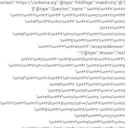
{“@context”:”https:\/\/schema.org”,”@type”:”FAQPage”,”mainEntity”:
[{“@type”:”Question”,”name”:”\u067e\u0648\u0686
\u0631\u0646\u0627\u0644 \u0631\u0648\u06cc\u0627\u0644
\u06a9\u0646\u06cc\u0646 \u0628\u0631\u0627\u06cc
\u0686\u0647
\u06af\u0631\u0628\u0647\u200c\u0647\u0627\u06cc\u06cc
\u0645\u0646\u0627\u0633\u0628
\u0627\u0633\u062a\u061f”,”acceptedAnswer”:
{“@type”:”Answer”,”text”:”
\u0627\u06cc\u0646 \u0645\u062d\u0635\u0648\u0644
\u0628\u0647\u200c\u0637\u0648\u0631 \u062e\u0627\u0635
\u0628\u0631\u0627\u06cc
\u06af\u0631\u0628\u0647\u200c\u0647\u0627\u06cc\u06cc
\u06a9\u0647 \u062f\u0686\u0627\u0631
\u0645\u0634\u06a9\u0644\u0627\u062a
\u06a9\u0644\u06cc\u0648\u06cc \u06cc\u0627
\u0627\u0631\u0627\u062d\u062a\u06cc\u200c\u0647\u0627\u06cc
\u0645\u0631\u062a\u0628\u0637 \u0628\u0627
\u06a9\u0644\u06cc\u0647
\u0647\u0633\u062a\u0646\u062f\u060c