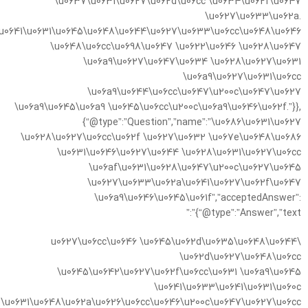
\u0637\u0631\u0627\u062d\u06cc \u0634\u062f\u0647
\u0627\u0633\u062a.
u0641\u0631\u0645\u0648\u0644\u0627\u0633\u06cc\u0648\u0646
\u0648\u06cc\u0698\u0647 \u0622\u0646 \u0628\u0647
\u06a9\u0627\u0647\u0634 \u0628\u0627\u0631
\u06a9\u0627\u0631\u06cc
\u06a9\u0644\u06cc\u0647\u200c\u0647\u0627
\u06a9\u0645\u06a9 \u0645\u06cc\u200c\u06a9\u0646\u062f.”}},
{“@type”:”Question”,”name”:”\u0686\u0631\u0627
\u0628\u0627\u06cc\u062f \u0627\u0632 \u067e\u0648\u0686
\u0631\u0646\u0627\u0644 \u0628\u0631\u0627\u06cc
\u06af\u0631\u0628\u0647\u200c\u0627\u0645
\u0627\u0633\u062a\u0641\u0627\u062f\u0647
\u06a9\u0646\u0645\u061f”,”acceptedAnswer”:
{“@type”:”Answer”,”text”:”
\u0627\u06cc\u0646 \u0645\u062d\u0635\u0648\u0644
\u062d\u0627\u0648\u06cc
\u0645\u0642\u0627\u062f\u06cc\u0631 \u06a9\u0645
\u0641\u0633\u0641\u0631\u060c
\u0631\u0648\u062a\u0626\u06cc\u0646\u200c\u0647\u0627\u06cc