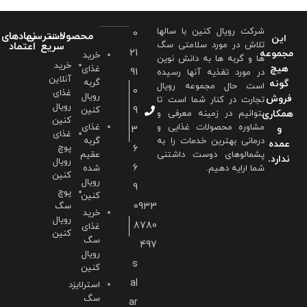
شرکت رویال کنین با سالها
0
محصولات
دسترسی
نمادهای
این
تلاش در مورد سلامتی سگ
سریع
اعتماد
21
مجموعه
خرید
ها و گربه ها به دانش نوین
خرید
هیچ
غذای
91
در مورد تغذیه آنها رسیده
آنلاین
گربه
گونه
است حال مجموعه رویال
0
غذای
رویال
فروش
تجارت در کنار شما است تا
رویال
9
کنین
همکاری
بتوانیم در زمینه معرفی و
کنین
مشاوره محصولات غذایی و
غذای
و
3
غذای
درمانی بهترین خدمات را به
گربه
عمده
پوچ
6
پشمالوهای دوست داشتنی
عقیم
ندارد.
رویال
6
شما ارايه دهیم.
شده
کنین
رویال
9
پوچ
کنین
0933
سگ
خرید
رویال
8780
غذای
کنین
سگ
497
رویال
s
کنین
al
استرلایزد
سگ
ar