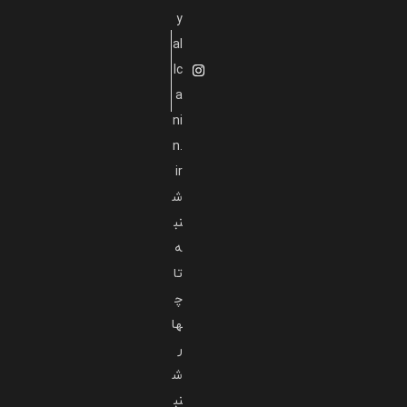
y
al
lc
a
ni
n.
ir
ش
نب
ه
تا
چ
ها
ر
ش
نب