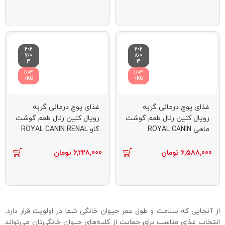
202
202
7/0
8/0
3
3
1/02
1/02
0KG
0KG
غذای پوچ درمانی گربه
غذای پوچ درمانی گربه
رویال کنین رنال طعم گوشت
رویال کنین رنال طعم گوشت
ماهی ROYAL CANIN
گاو ROYAL CANIN RENAL
WITH BEEF 12 * 85G
RENAL WITH FISH 12 *
85G
6,588,000
تومان
6,228,000
تومان
از آنجایی که سلامت و طول عمر حیوان خانگی شما در اولویت قرار دارد.
انتخاب غذای مناسب برای حمایت از کلیه‌های حیوان خانگی‌تان می‌تواند