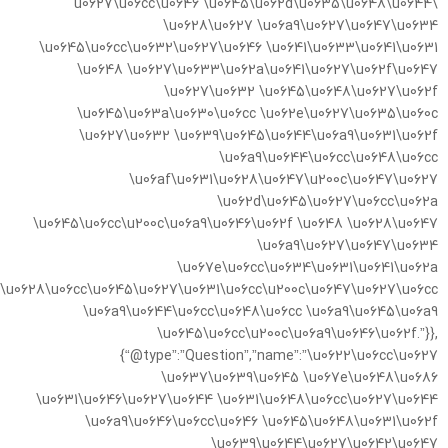
\u0627\u06cc\u0646 \u0645\u062d\u0635\u0648\u0644
\u0628\u0627 \u06a9\u0627\u0647\u0634
\u0645\u06cc\u0632\u0627\u0646 \u0641\u0633\u0641\u0631
\u0648 \u0627\u0633\u062a\u0641\u0627\u062f\u0647
\u0627\u0632 \u0645\u0648\u0627\u062f
\u0645\u063a\u0630\u06cc \u062e\u0627\u0635\u060c
\u0627\u0632 \u0639\u0645\u0644\u06a9\u0631\u062f
\u06a9\u0644\u06cc\u0648\u06cc
\u06af\u0631\u0628\u0647\u200c\u0647\u0627
\u062d\u0645\u0627\u06cc\u062a
\u0645\u06cc\u200c\u06a9\u0646\u062f \u0648 \u0628\u0647
\u06a9\u0627\u0647\u0634
\u067e\u06cc\u0634\u0631\u0641\u062a
\u0628\u06cc\u0645\u0627\u0631\u06cc\u200c\u0647\u0627\u06cc
\u06a9\u0644\u06cc\u0648\u06cc \u06a9\u0645\u06a9
\u0645\u06cc\u200c\u06a9\u0646\u062f.”}},
{“@type”:”Question”,”name”:”\u0622\u06cc\u0627
\u0637\u0639\u0645 \u067e\u0648\u0686
\u0631\u0646\u0627\u0644 \u0631\u0648\u06cc\u0627\u0644
\u06a9\u0646\u06cc\u0646 \u0645\u0648\u0631\u062f
\u0639\u0644\u0627\u0642\u0647