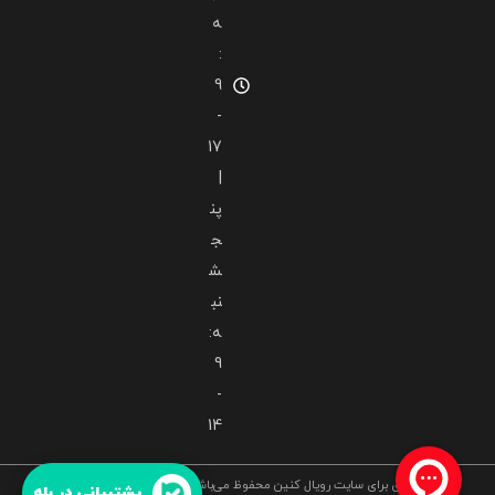
ه
:
9
-
17
|
پن
ج
ش
نب
ه:
9
-
14
کلیه حقوق برای سایت رویال کنین محفوظ می‌باشد و هرگونه کپی برداری، پیگرد
پشتیبانی در بله