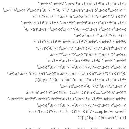
\u0628\u0627 \u06a9\u06cc\u0641\u06cc\u062a
\u0628\u0627\u0644\u0627 \u0648 \u0627\u0645\u06af\u0627 3
\u0627\u0633\u062a \u06a9\u0647 \u0628\u0647
\u062d\u0641\u0638 \u0633\u0644\u0627\u0645\u062a
\u06a9\u0644\u06cc\u0647\u200c\u0647\u0627\u060c
\u06a9\u0627\u0647\u0634
\u0627\u0644\u062a\u0647\u0627\u0628 \u0648
\u062d\u0641\u0638 \u062a\u0648\u062f\u0647
\u0639\u0636\u0644\u0627\u0646\u06cc
\u0633\u0627\u0644\u0645 \u062f\u0631
\u06af\u0631\u0628\u0647\u200c\u0647\u0627
\u06a9\u0645\u06a9 \u0645\u06cc\u200c\u06a9\u0646\u062f”}},
{“@type”:”Question”,”name”:”\u0627\u06cc\u0646
\u067e\u0648\u0686 \u0686\u0647
\u062a\u0627\u062b\u06cc\u0631\u06cc \u0628\u0631
\u0633\u0644\u0627\u0645\u062a \u06a9\u0644\u06cc\u0647
\u06af\u0631\u0628\u0647\u200c\u0647\u0627
\u062f\u0627\u0631\u062f\u061f”,”acceptedAnswer”:
{“@type”:”Answer”,”text”:”