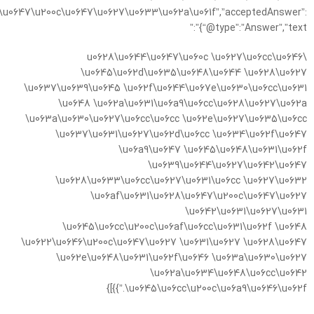
\u0647\u200c\u0647\u0627\u0633\u062a\u061f”,”acceptedAnswer”:
{“@type”:”Answer”,”text”:”
\u0628\u0644\u0647\u060c \u0627\u06cc\u0646
\u0645\u062d\u0635\u0648\u0644 \u0628\u0627
\u0637\u0639\u0645 \u062f\u0644\u067e\u0630\u06cc\u0631
\u0648 \u062a\u0631\u06a9\u06cc\u0628\u0627\u062a
\u063a\u0630\u0627\u06cc\u06cc \u062e\u0627\u0635\u06cc
\u0637\u0631\u0627\u062d\u06cc \u0634\u062f\u0647
\u06a9\u0647 \u0645\u0648\u0631\u062f
\u0639\u0644\u0627\u0642\u0647
\u0628\u0633\u06cc\u0627\u0631\u06cc \u0627\u0632
\u06af\u0631\u0628\u0647\u200c\u0647\u0627
\u0642\u0631\u0627\u0631
\u0645\u06cc\u200c\u06af\u06cc\u0631\u062f \u0648
\u0622\u0646\u200c\u0647\u0627 \u0631\u0627 \u0628\u0647
\u062e\u0648\u0631\u062f\u0646 \u063a\u0630\u0627
\u062a\u0634\u0648\u06cc\u0642
\u0645\u06cc\u200c\u06a9\u0646\u062f.”}}]}