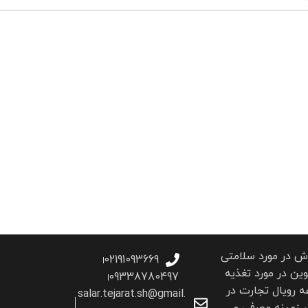
اش در مورد سلامتی
02191093669
ین در مورد تغذیه
09338780497
 رویال تجارت در
salar.tejarat.sh@gmail.
ر زمینه معرفی و