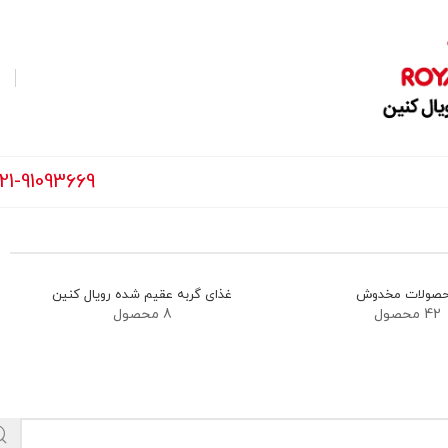
21-91093669
صولات مخدوش
غذای گربه عقیم شده رویال کنین
42 محصول
8 محصول