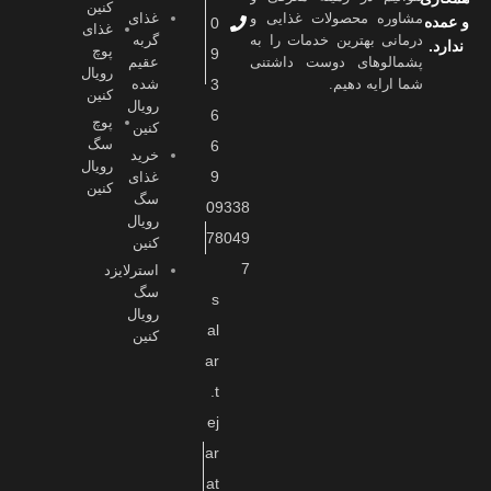
کنین
مشاوره محصولات غذایی و
غذای
و عمده
0
غذای
درمانی بهترین خدمات را به
گربه
ندارد.
پوچ
9
پشمالوهای دوست داشتنی
عقیم
رویال
شما ارايه دهیم.
3
شده
کنین
رویال
6
پوچ
کنین
سگ
6
خرید
رویال
9
غذای
کنین
سگ
09338
رویال
78049
کنین
7
استرلایزد
سگ
s
رویال
al
کنین
ar
.t
ej
ar
at