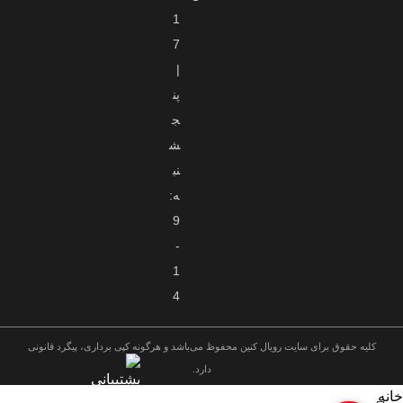
1
7
|
پن
ج
ش
نب
ه:
9
-
1
4
کلیه حقوق برای سایت رویال کنین محفوظ می‌باشد و هرگونه کپی برداری، پیگرد قانونی
دارد.
خانه