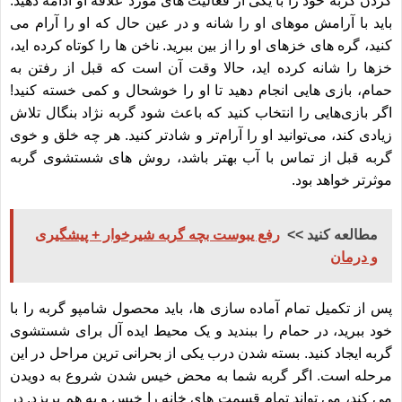
کردن گربه خود را با یکی از فعالیت های مورد علاقه او ادامه دهید.
باید با آرامش موهای او را شانه و در عین حال که او را آرام می
کنید، گره های خزهای او را از بین ببرید. ناخن ها را کوتاه کرده اید،
خزها را شانه کرده اید، حالا وقت آن است که قبل از رفتن به
حمام، بازی هایی انجام دهید تا او را خوشحال و کمی خسته کنید!
اگر بازی‌هایی را انتخاب کنید که باعث شود
گربه نژاد بنگال
تلاش
زیادی کند، می‌توانید او را آرام‌تر و شادتر کنید. هر چه خلق و خوی
گربه قبل از تماس با آب بهتر باشد، روش های شستشوی گربه
موثرتر خواهد بود.
مطالعه کنید >>
رفع یبوست بچه گربه شیرخوار + پیشگیری
و درمان
پس از تکمیل تمام آماده سازی ها، باید محصول شامپو گربه را با
خود ببرید، در حمام را ببندید و یک محیط ایده آل برای شستشوی
گربه ایجاد کنید. بسته شدن درب یکی از بحرانی ترین مراحل در این
مرحله است. اگر گربه شما به محض خیس شدن شروع به دویدن
می کند، می تواند تمام قسمت های خانه را خیس و به هم بریزد. در