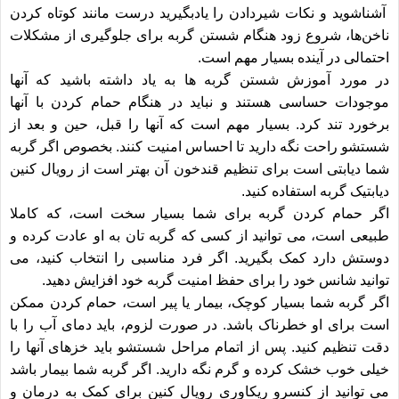
آشناشوید و نکات شیردادن را یادبگیرید درست مانند کوتاه کردن
ناخن‌ها، شروع زود هنگام شستن گربه برای جلوگیری از مشکلات
احتمالی در آینده بسیار مهم است.
در مورد آموزش شستن گربه ها به یاد داشته باشید که آنها
موجودات حساسی هستند و نباید در هنگام حمام کردن با آنها
برخورد تند کرد. بسیار مهم است که آنها را قبل، حین و بعد از
شستشو راحت نگه دارید تا احساس امنیت کنند. بخصوص اگر گربه
شما دیابتی است برای تنظیم قندخون آن بهتر است از
رویال کنین
دیابتیک گربه
استفاده کنید.
اگر حمام کردن گربه برای شما بسیار سخت است، که کاملا
طبیعی است، می توانید از کسی که گربه تان به او عادت کرده و
دوستش دارد کمک بگیرید. اگر فرد مناسبی را انتخاب کنید، می
توانید شانس خود را برای حفظ امنیت گربه خود افزایش دهید.
اگر گربه شما بسیار کوچک، بیمار یا پیر است، حمام کردن ممکن
است برای او خطرناک باشد. در صورت لزوم، باید دمای آب را با
دقت تنظیم کنید. پس از اتمام مراحل شستشو باید خزهای آنها را
خیلی خوب خشک کرده و گرم نگه دارید. اگر گربه شما بیمار باشد
می توانید از
کنسرو ریکاوری رویال کنین
برای کمک به درمان و