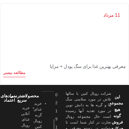
11 مرداد
معرفی بهترین غذا برای سگ پودل + مزایا
مطالعه بیشتر
شرکت رویال کنین با سالها
0
محصولات
دسترسی
نمادهای
این
تلاش در مورد سلامتی سگ
سریع
اعتماد
2
مجموعه
خرید
ها و گربه ها به دانش نوین
خرید
هیچ
غذای
در مورد تغذیه آنها رسیده
1
آنلاین
گربه
گونه
است حال مجموعه رویال
9
غذای
رویال
فروش
تجارت در کنار شما است تا
رویال
کنین
1
بتوانیم در زمینه معرفی و
همکاری