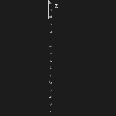
lc
a
ni
n
.i
r
ش
نب
ه
تا
چ
ها
ر
ش
نب
ه