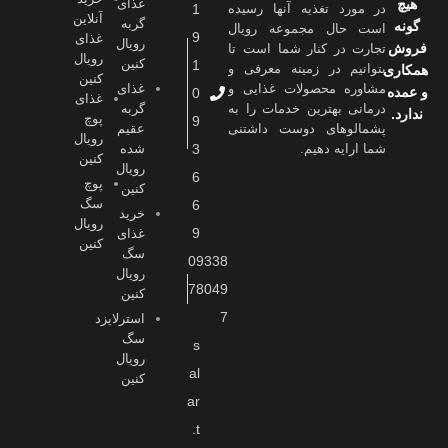
هیچ
غذای
در مورد تغذیه آنها رسیده
1
آنلاین
گربه
گونه
است حال مجموعه رویال
9
غذای
رویال
فروش
تجارت در کنار شما است تا
رویال
کنین
1
بتوانیم در زمینه معرفی و
همکاری
کنین
مشاوره محصولات غذایی و
غذای
و عمده
0
غذای
درمانی بهترین خدمات را به
گربه
ندارد.
پوچ
9
پشمالوهای دوست داشتنی
عقیم
رویال
شما ارايه دهیم.
3
شده
کنین
رویال
6
پوچ
کنین
سگ
6
خرید
رویال
9
غذای
کنین
سگ
09338
رویال
78049
کنین
7
استرلایزد
سگ
s
رویال
al
کنین
ar
.t