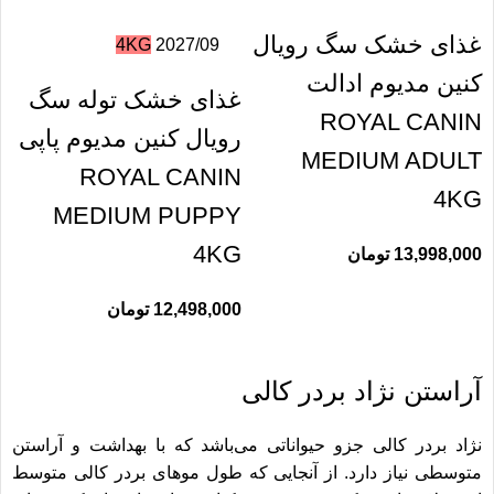
غذای خشک سگ رویال
4KG
2027/09
کنین مدیوم ادالت
غذای خشک توله سگ
ROYAL CANIN
رویال کنین مدیوم پاپی
MEDIUM ADULT
ROYAL CANIN
4KG
MEDIUM PUPPY
4KG
13,998,000
تومان
12,498,000
تومان
آراستن نژاد بردر کالی
نژاد بردر کالی جزو حیواناتی می‌باشد که با بهداشت و آراستن
متوسطی نیاز دارد. از آنجایی که طول موهای بردر کالی متوسط