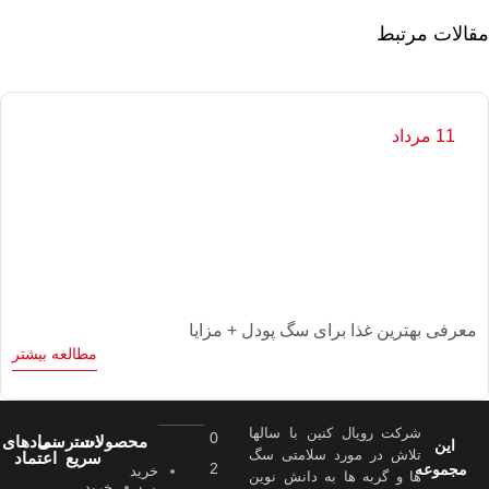
مقالات مرتبط
11 مرداد
معرفی بهترین غذا برای سگ پودل + مزایا
مطالعه بیشتر
شرکت رویال کنین با سالها
0
محصولات
دسترسی
نمادهای
این
تلاش در مورد سلامتی سگ
سریع
اعتماد
2
مجموعه
خرید
ها و گربه ها به دانش نوین
خرید