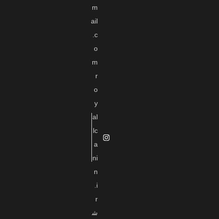
m
ail
.c
o
m
r
o
y
al
lc
a
ni
n
.i
r
ش