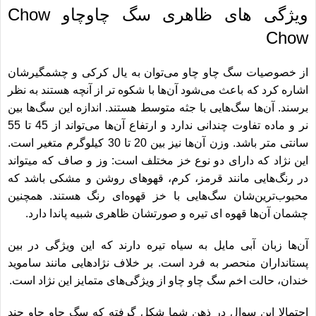
ویژگی های ظاهری سگ چاوچاو Chow
Chow
از خصوصیات سگ چاو چاو می‌توان به یال کرکی و چشمگیرشان
اشاره کرد که باعث می‎‌شود آن‌ها با شکوه تر از آنچه هستند به نظر
برسند. آن‌ها سگ‌هایی با جثه متوسط ​​هستند. اندازه این سگ‌‎ها بین
نر و ماده تفاوت چندانی ندارد و ارتفاع آن‌ها می‎‌تواند از 45 تا 55
سانتی متر باشد. وزن آن‌ها نیز بین 20 تا 30 کیلوگرم متغیر است.
این نژاد که دارای دو نوع خز مختلف است: وز و صاف که می‎تواند
در رنگ‌ها‎‌یی مانند قرمز، کرم، قهوه‎ای روشن و مشکی باشد که
محبوب‌ترین‌شان سگ‌هایی با خز قهوه‌ای رنگ هستند. همچنین
چشمان آن‌ها قهوه ای تیره و صورتشان ظاهری شبیه پاندا دارد.
آن‌ها زبان آبی مایل به سیاه تیره دارند که این ویژگی در بین
پستانداران منحصر به فرد است. بر خلاف نژادهایی مانند ساموید
خندان، حالت اخم سگ چاو چاو از ویژگی‌ها‎‌ی متمایز این نژاد است.
احتمالا این سوال در ذهن شما شکل گرفته که سگ چاو چاو چند