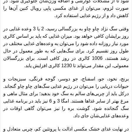
شود تا از مشکلات گوارشی و اضافه وزن‌شان جلوگیری شود. در
صورت لزوم، می‌توان از غذای
مکسی پاپی رویال کنین
آن‌ها را
کاهش داد و از رژیم غذایی استفاده کرد.
وقتی سگ نژاد چاو چاو به بزرگسالی رسید، 2 یا 3 وعده غذایی در
روز برایشان کافی خواهد بود. میزان غذایی که باید بر اساس کالری
مورد نیاز روزانه داده شود را می‌توان به وعده‌های غذایی مختلف در
طول روز تقسیم کرد. برای سگ‌هایی که به طور معمول در حال
رشد هستند، 1006 کالری در روز کافی است. برای بزرگسالان
معمولی، این مقدار می‎‌تواند تا 1230 کالری افزایش یابد.
برنج، نخود، جو، اسفناج، جو دوسر، گوجه فرنگی، سبزیجات و
حیوانات دریایی را می‎‌توان در رژیم غذایی سگ‌های چاو چاو گنجاند.
درکل باید از چربی‌های سالم به سگ خود بدهید؛ برای مثال ماهی و
مرغ بهتر از سایر غذاها هستند. امگا 3 و 6 نیز باید در برنامه غذایی
سگ گنجانده شود. گوشت بره را نیز می‌‎توان گاهی اوقات در
وعده‌‎های غذایی‌شان جای داد.
در نهایت غذای خشک
مکسی ادالت
با پروتئین کم، چربی متعادل و