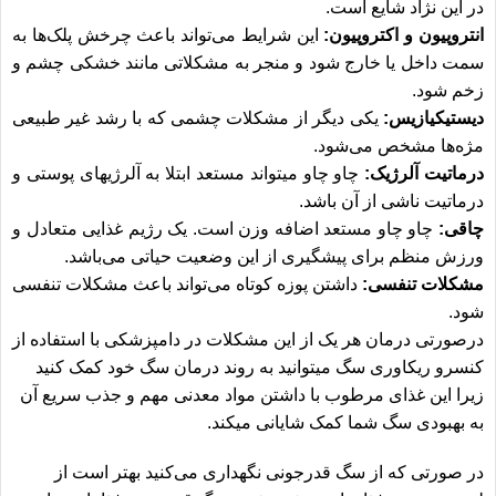
در این نژاد شایع است.
انتروپیون و اکتروپیون:
این شرایط می‌تواند باعث چرخش پلک‌ها‎‌ به
سمت داخل یا خارج شود و منجر به مشکلاتی مانند خشکی چشم و
زخم شود.
دیستیکیازیس:
یکی دیگر از مشکلات چشمی که با رشد غیر طبیعی
مژه‌‎ها مشخص می‎‌شود.
درماتیت آلرژیک:
چاو چاو می‏تواند مستعد ابتلا به آلرژی‎های پوستی و
درماتیت ناشی از آن باشد.
چاقی:
چاو چاو مستعد اضافه وزن است. یک رژیم غذایی متعادل و
ورزش منظم برای پیشگیری از این وضعیت حیاتی می‌‏باشد.
مشکلات تنفسی:
داشتن پوزه کوتاه می‌تواند باعث مشکلات تنفسی
شود.
درصورتی درمان هر یک از این مشکلات در دامپزشکی با استفاده از
کنسرو ریکاوری سگ
میتوانید به روند درمان سگ خود کمک کنید
زیرا این غذای مرطوب با داشتن مواد معدنی مهم و جذب سریع آن
به بهبودی سگ شما کمک شایانی میکند.
در صورتی که از سگ قدرجونی نگهداری می‌کنید بهتر است از