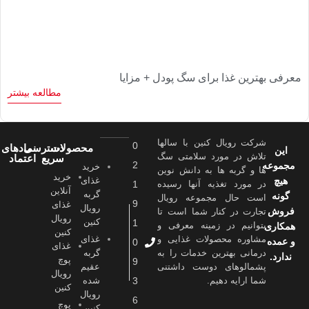
معرفی بهترین غذا برای سگ پودل + مزایا
مطالعه بیشتر
شرکت رویال کنین با سالها
0
محصولات
دسترسی
نمادهای
این
تلاش در مورد سلامتی سگ
سریع
اعتماد
2
مجموعه
خرید
ها و گربه ها به دانش نوین
خرید
هیچ
غذای
در مورد تغذیه آنها رسیده
1
آنلاین
گربه
گونه
است حال مجموعه رویال
9
غذای
رویال
فروش
تجارت در کنار شما است تا
رویال
کنین
1
بتوانیم در زمینه معرفی و
همکاری
کنین
مشاوره محصولات غذایی و
غذای
و عمده
0
غذای
درمانی بهترین خدمات را به
گربه
ندارد.
پوچ
9
پشمالوهای دوست داشتنی
عقیم
رویال
شما ارايه دهیم.
3
شده
کنین
رویال
6
پوچ
کنین