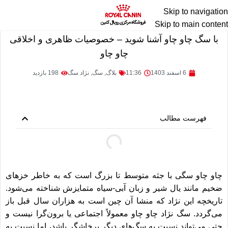
Skip to navigation
Skip to main content
با سگ چاو چاو آشنا شوید – خصوصیات ظاهری و اخلاقی
چاو چاو
6 اسفند 1403
11:36
بلاگ
,
سگ
,
نژاد سگ
198 بازدید
فهرست مطالب
چاو چاو سگی با جثه متوسط ​​تا بزرگ است که به خاطر خزهای
ضخیم مانند یال شیر و زبان آبی-سیاه متمایزش شناخته می‌شود.
تاریخچه این نژاد که منشا آن چین است به هزاران سال قبل باز
می‎‌گردد. سگ نژاد چاو چاو معمولاً اجتماعی یا برون‌گرا نیست و
حتی می‌تواند نسبت به سگ‌های دیگر پرخاشگر باشد، اما نسبت به