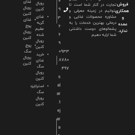
0
غذای
رویال
فروش
تجارت در کنار شما است تا
رویال
9
کنین
همکاری
بتوانیم در زمینه معرفی و
کنین
مشاوره محصولات غذایی و
غذای
و
3
غذای
درمانی بهترین خدمات را به
گربه
عمده
پوچ
6
پشمالوهای دوست داشتنی
عقیم
ندارد.
رویال
6
شما ارايه دهیم.
شده
کنین
رویال
9
پوچ
کنین
0933
سگ
خرید
رویال
8780
غذای
کنین
سگ
497
رویال
s
کنین
al
استرلایزد
سگ
ar
رویال
.t
کنین
ej
ar
a