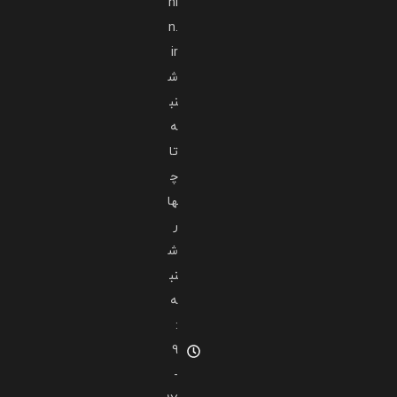
ni
n.
ir
ش
نب
ه
تا
چ
ها
ر
ش
نب
ه
:
9
-