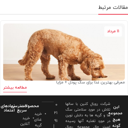
مقالات مرتبط
11 مرداد
معرفی بهترین غذا برای سگ پودل + مزایا
مطالعه بیشتر
شرکت رویال کنین با سالها
0
محصولات
دسترسی
نمادهای
این
تلاش در مورد سلامتی سگ
سریع
اعتماد
21
مجموعه
خرید
ها و گربه ها به دانش نوین
خرید
هیچ
غذای
91
در مورد تغذیه آنها رسیده
آنلاین
گربه
گونه
است حال مجموعه رویال